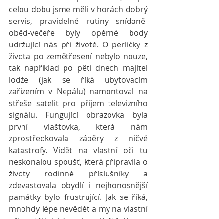
celou dobu jsme měli v horách dobrý 
servis, pravidelné rutiny snídaně-
oběd-večeře byly opěrné body 
udržující nás při životě. O perličky z 
života po zemětřesení nebylo nouze, 
tak například po pěti dnech majitel 
lodže (jak se říká ubytovacím 
zařízením v Nepálu) namontoval na 
střeše satelit pro příjem televizního 
signálu. Fungující obrazovka byla 
první vlaštovka, která nám 
zprostředkovala záběry z ničvé 
katastrofy. Vidět na vlastní oči tu 
neskonalou spoušť, která připravila o 
životy rodinné příslušníky a 
zdevastovala obydlí i nejhonosnější 
památky bylo frustrující. Jak se říká, 
mnohdy lépe nevědět a my na vlastní 