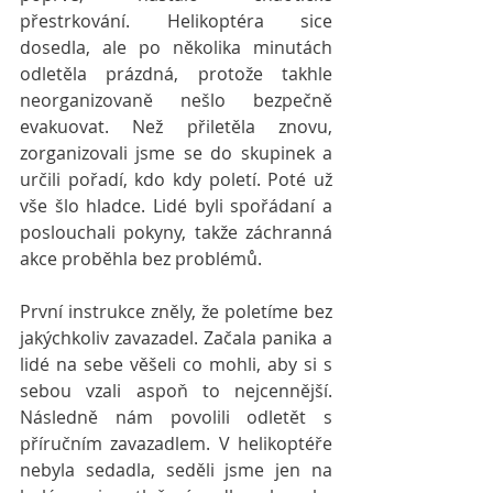
přestrkování. Helikoptéra sice 
dosedla, ale po několika minutách 
odletěla prázdná, protože takhle 
neorganizovaně nešlo bezpečně 
evakuovat. Než přiletěla znovu, 
zorganizovali jsme se do skupinek a 
určili pořadí, kdo kdy poletí. Poté už 
vše šlo hladce. Lidé byli spořádaní a 
poslouchali pokyny, takže záchranná 
akce proběhla bez problémů. 
První instrukce zněly, že poletíme bez 
jakýchkoliv zavazadel. Začala panika a 
lidé na sebe věšeli co mohli, aby si s 
sebou vzali aspoň to nejcennější. 
Následně nám povolili odletět s 
příručním zavazadlem. V helikoptéře 
nebyla sedadla, seděli jsme jen na 