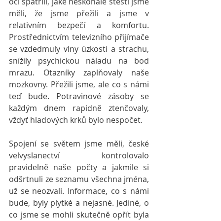
oči spatřili, jaké neskonalé štěstí jsme 
měli, že jsme přežili a jsme v 
relativním bezpečí a komfortu. 
Prostřednictvím televizního přijímače 
se vzdedmuly vlny úzkosti a strachu, 
snížily psychickou náladu na bod 
mrazu. Otazníky zaplňovaly naše 
mozkovny. Přežili jsme, ale co s námi 
teď bude. Potravinové zásoby se 
každým dnem rapidně ztenčovaly, 
vždyť hladových krků bylo nespočet.
Spojení se světem jsme měli, české 
velvyslanectví kontrolovalo 
pravidelně naše počty a jakmile si 
odšrtnuli ze seznamu všechna jména, 
už se neozvali. Informace, co s námi 
bude, byly plytké a nejasné. Jediné, o 
co jsme se mohli skutečně opřít byla 