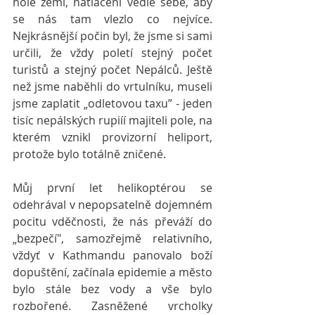
holé zemi, natlačení vedle sebe, aby 
se nás tam vlezlo co nejvíce. 
Nejkrásnější počin byl, že jsme si sami 
určili, že vždy poletí stejný počet 
turistů a stejný počet Nepálců. Ještě 
než jsme naběhli do vrtulníku, museli 
jsme zaplatit „odletovou taxu” - jeden 
tisíc nepálských rupiíí majiteli pole, na 
kterém vznikl provizorní heliport, 
protože bylo totálně zničené. 
Můj první let helikoptérou se 
odehrával v nepopsatelně dojemném 
pocitu vděčnosti, že nás převáží do 
„bezpečí", samozřejmě relativního, 
vždyť v Kathmandu panovalo boží 
dopuštění, začínala epidemie a město 
bylo stále bez vody a vše bylo 
rozbořené. Zasněžené vrcholky 