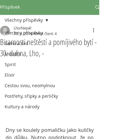
Příspěvek
Všechny příspěvky
Lho/Nepál
Všechny příspěvky
30. 4. 2016
Minut čtení: 4
Bizarnosti neštěstí a pomíjivého bytí -
Sama a Svá
30. dubna, Lho, -
Moudra
Spirit
Elixír
Cestou svou, neomylnou
Postřehy, sřípky a perličky
Kultury a národy
Dny se koulely pomaličku jako kuličky 
do důlku. Nutno podotknout, že po 