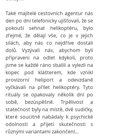
Také majitelé cestovních agentur nás 
den po dni telefonicky ujišťovali, že se 
pokouší sehnat helikoptéru, bylo 
zřejmé, že dělají vše, co je v jejich 
silách, aby nás co nejdříve dostali 
dolů. Vyzývali nás, abychom byli 
připraveni na odlet kdykoli, proto 
jsme se každé ráno sbalili a vylezli na 
kopec pod klášterem, kde vznikl 
provizorní heliport a odevzdaně 
vyčkávali na přílet helikoptéry. Tyto 
rituály se opakovaly několik dní po 
sobě, bezúspěšně. Trpělivost a 
statečnost byly na místě, dvě sudičky, 
které soucitně nabádaly k psychické 
odolnosti a přijetí skutečnosti s 
různými variantami zakončení…