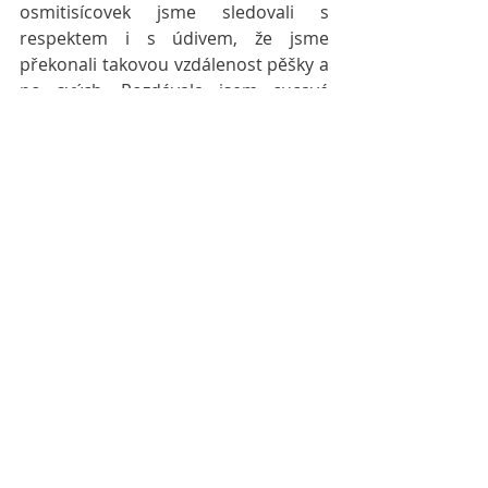
osmitisícovek jsme sledovali s 
respektem i s údivem, že jsme 
překonali takovou vzdálenost pěšky a 
po svých. Rozdávala jsem cucavé 
bonbóny nepálským spolucestujícím, 
protože z převýšení a nenadálého 
tlaku měli bolesti v uších. Radila jsem 
jim, jak se zbavit bolesti a povolit 
napětí v uších, vždyť oni letěli prvně. 
Poočku jsem sledovala mladého 
kuchaře, který nám celý týden od 
rána do večera vyvařoval a staral se o 
nás jako o vlastní, jak neustále 
sleduje čas na mobilním telefonu. Z 
displeje se na něj smála tvář 
maličkého synáčka a naděje, že už 
brzy přistane a vezme ho do náručí, 
byla tou nejsmysluplnější odměnou 
za jeho dobrotu a laskavost. 