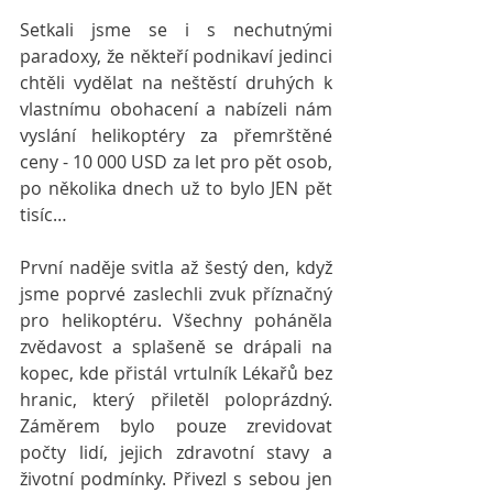
Setkali jsme se i s nechutnými 
paradoxy, že někteří podnikaví jedinci 
chtěli vydělat na neštěstí druhých k 
vlastnímu obohacení a nabízeli nám 
vyslání helikoptéry za přemrštěné 
ceny - 10 000 USD za let pro pět osob, 
po několika dnech už to bylo JEN pět 
tisíc…
První naděje svitla až šestý den, když 
jsme poprvé zaslechli zvuk příznačný 
pro helikoptéru. Všechny poháněla 
zvědavost a splašeně se drápali na 
kopec, kde přistál vrtulník Lékařů bez 
hranic, který přiletěl poloprázdný. 
Záměrem bylo pouze zrevidovat 
počty lidí, jejich zdravotní stavy a 
životní podmínky. Přivezl s sebou jen 