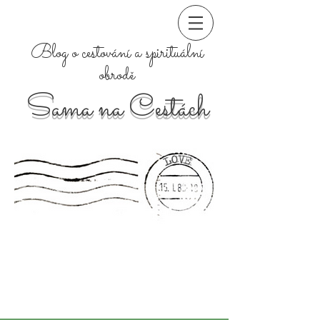
Blog o cestování a spirituální
obrodě
Sama na Cestách