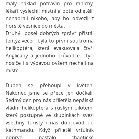
malý náklad potravin pro mnichy, 
lékaři vyslechli místní a poté odletěli, 
nenabrali nikoho, aby ho odvezli z 
horské vesnice do města.
Druhý „posel dobrých zpráv” přistál 
tentýž večer, byla to první soukromá 
helikoptéra, která evakuovala čtyři 
Angličany a jednoho průvodce, čtyři 
nosiče i s výbavou ovšem nechali na 
místě.
Duben se přehoupl v květen. 
Nakonec jsme se přece jen dočkali. 
Sedmý den pro nás přiletěla nepálská 
vládní helikoptéra s ruským pilotem, 
který postupně ve skupinkách svezl 
všechny turisty i náš doprovod do 
Kathmandu. Když přiletěl vrtulník 
poprvé, nastalo chaotické 