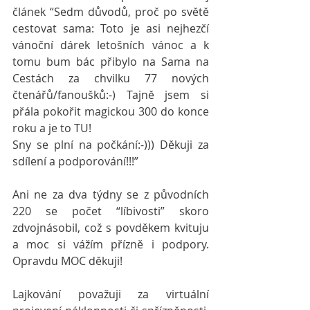
článek “Sedm důvodů, proč po světě 
cestovat sama: Toto je asi nejhezčí 
vánoční dárek letošních vánoc a k 
tomu bum bác přibylo na Sama na 
Cestách za chvilku 77 nových 
čtenářů/fanoušků:-) Tajně jsem si 
přála pokořit magickou 300 do konce 
roku a je to TU! 
Sny se plní na počkání:-))) Děkuji za 
sdílení a podporování!!!” 
Ani ne za dva týdny se z původních 
220 se počet “líbivosti” skoro 
zdvojnásobil, což s povděkem kvituju 
a moc si vážím přízně i podpory. 
Opravdu MOC děkuji!  
Lajkování považuji za virtuální 