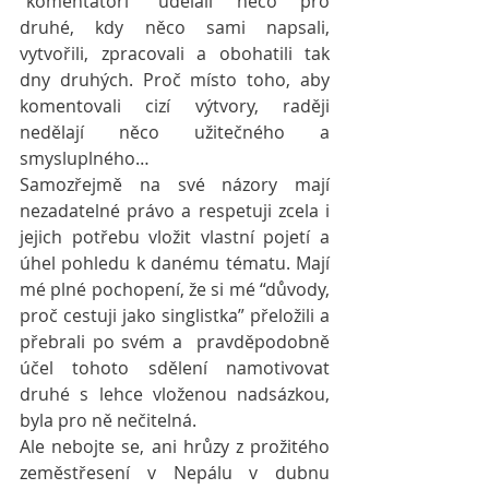
“komentátoři” udělali něco pro 
druhé, kdy něco sami napsali, 
vytvořili, zpracovali a obohatili tak 
dny druhých. Proč místo toho, aby 
komentovali cizí výtvory, raději 
nedělají něco užitečného a 
smysluplného… 
Samozřejmě na své názory mají 
nezadatelné právo a respetuji zcela i 
jejich potřebu vložit vlastní pojetí a 
úhel pohledu k danému tématu. Mají 
mé plné pochopení, že si mé “důvody, 
proč cestuji jako singlistka” přeložili a 
přebrali po svém a  pravděpodobně 
účel tohoto sdělení namotivovat 
druhé s lehce vloženou nadsázkou, 
byla pro ně nečitelná. 
Ale nebojte se, ani hrůzy z prožitého 
zeměstřesení v Nepálu v dubnu 