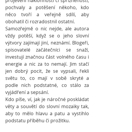
projevení náklonnosti či spřízněnosti, 
pochvaly a potěšení někoho, kdo 
něco tvoří a veřejně sdílí, aby 
obohatil či rozradostnil ostatní.  
Samozřejmě o nic nejde, ale autora 
vždy potěší, když se o jeho slovní 
výtvory zajímají jiní, neznámí. Blogeři, 
spisovatelé začátečníci se snaží, 
investují značnou část volného času i 
energie a nic za to nemají. Jim stačí 
jen dobrý pocit, že se vypsali, řekli 
světu to, co mají v sobě skryté a 
podle nich podstatné, co stálo za 
vyjádření a sepsání.  
Kdo píše, ví, jak je náročné poskládat 
věty a souvětí do slovní mozaiky tak, 
aby to mělo hlavu a patu a vystihlo 
podstatu příběhu či prožitku. 