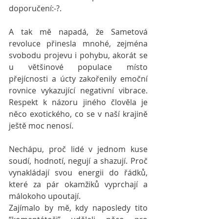
doporučení:-?. 
A tak mě napadá, že Sametová 
revoluce přinesla mnohé, zejména 
svobodu projevu i pohybu, akorát se 
u většinové populace místo 
přejícnosti a úcty zakořenily emoční 
rovnice vykazující negativní vibrace. 
Respekt k názoru jiného člověla je 
něco exotického, co se v naší krajině 
ještě moc nenosí. 
Nechápu, proč lidé v jednom kuse 
soudí, hodnotí, negují a shazují. Proč 
vynakládají svou energii do řádků, 
které za pár okamžiků vyprchají a 
málokoho upoutají. 
Zajímalo by mě, kdy naposledy tito 