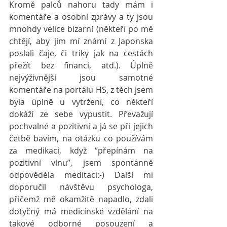
Kromě palců nahoru tady mám i 
komentáře a osobní zprávy a ty jsou 
mnohdy velice bizarní (někteří po mě 
chtějí, aby jim mí známí z Japonska 
poslali čaje, či triky jak na cestách 
přežít bez financí, atd.). Úplně 
nejvýživnější jsou samotné 
komentáře na portálu HS, z těch jsem 
byla úplně u vytržení, co někteří 
dokáží ze sebe vypustit. Převažují 
pochvalné a pozitivní a já se při jejich 
četbě bavím, na otázku co používám 
za medikaci, když “přepínám na 
pozitivní vlnu”, jsem spontánně 
odpověděla meditaci:-) Další mi 
doporučil návštěvu psychologa, 
přičemž mě okamžitě napadlo, zdali 
dotyčný má medicínské vzdělání na 
takové odborné posouzení a 