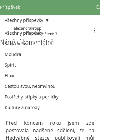
Příspěvek
Všechny příspěvky
alexandrakropp
Všechny příspěvky
10. 1. 2016
Minut čtení: 3
Náruživí komentátoři
Sama a Svá
Moudra
Spirit
Elixír
Cestou svou, neomylnou
Postřehy, sřípky a perličky
Kultury a národy
Před koncem roku jsem zde 
postovala nadšené sdělení, že na 
Hedvábné stezce publikovali můj 