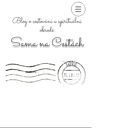
Blog o cestování a spirituální
obrodě
Sama na Cestách