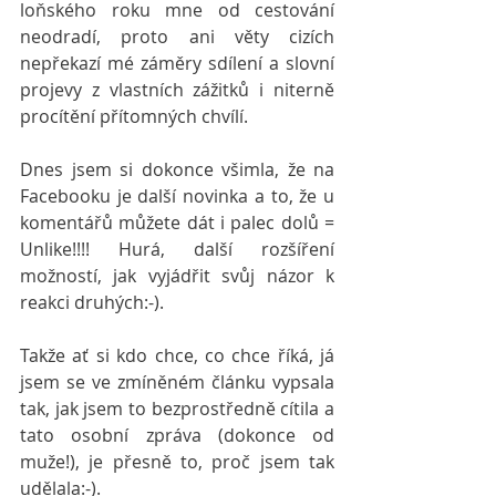
loňského roku mne od cestování 
neodradí, proto ani věty cizích 
nepřekazí mé záměry sdílení a slovní 
projevy z vlastních zážitků i niterně 
procítění přítomných chvílí. 
Dnes jsem si dokonce všimla, že na 
Facebooku je další novinka a to, že u 
komentářů můžete dát i palec dolů = 
Unlike!!!! Hurá, další rozšíření 
možností, jak vyjádřit svůj názor k 
reakci druhých:-). 
Takže ať si kdo chce, co chce říká, já 
jsem se ve zmíněném článku vypsala 
tak, jak jsem to bezprostředně cítila a 
tato osobní zpráva (dokonce od 
muže!), je přesně to, proč jsem tak 
udělala:-). 