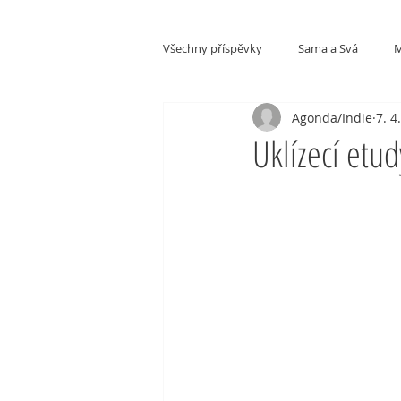
Všechny příspěvky
Sama a Svá
M
Agonda/Indie
7. 4
Kultury a národy
Uklízecí etud