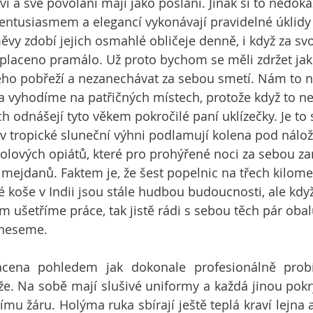
 a své povolání mají jako poslání. Jinak si to nedokáž
 entusiasmem a elegancí vykonávají pravidelné úklidy 
vy zdobí jejich osmahlé obličeje denně, i když za sv
placeno pramálo. Už proto bychom se měli zdržet jak
ého pobřeží a nezanechávat za sebou smetí. Nám to ni
 vyhodíme na patřičných místech, protože když to n
h odnášejí tyto věkem pokročilé paní uklízečky. Je to
 v tropické sluneční výhni podlamují kolena pod náloží
holových opiátů, které pro prohýřené noci za sebou za
 mejdanů. Faktem je, že šest popelnic na třech kilome
 koše v Indii jsou stále hudbou budoucnosti, ale když
 ušetříme práce, tak jistě rádi s sebou těch pár obalů
dneseme.
cena pohledem jak dokonale profesionálně probí
e. Na sobě mají slušivé uniformy a každá jinou pokrý
mu žáru. Holýma ruka sbírají ještě teplá kraví lejna a