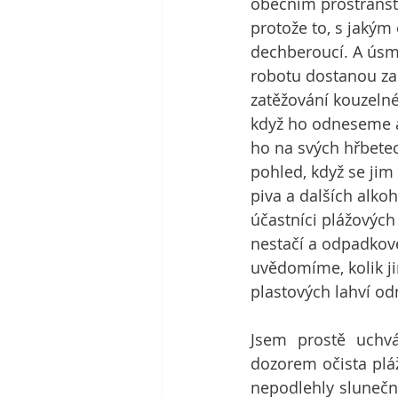
obecním prostranství
protože to, s jakým
dechberoucí. A úsmě
robotu dostanou za
zatěžování kouzeln
když ho odneseme a
ho na svých hřbetec
pohled, když se jim
piva a dalších alko
účastníci plážových
nestačí a odpadkové
uvědomíme, kolik jim
plastových lahví o
Jsem prostě uchvá
dozorem očista pláž
nepodlehly sluneční