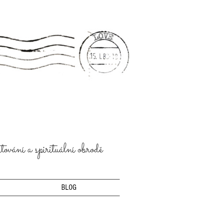
ování a spirituální obrodě
BLOG