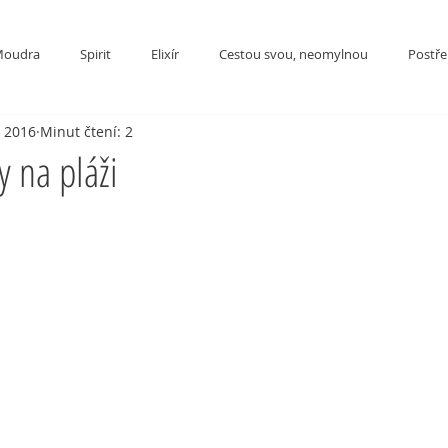
oudra
Spirit
Elixír
Cestou svou, neomylnou
Postřeh
. 2016
Minut čtení: 2
y na pláži