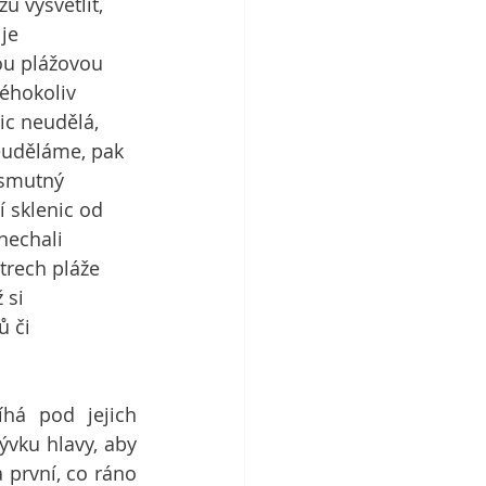
u vysvětlit, 
je 
ou plážovou 
éhokoliv 
c neudělá, 
euděláme, pak 
 smutný 
 sklenic od 
nechali 
trech pláže 
 si 
 či 
há pod jejich 
vku hlavy, aby 
 první, co ráno 