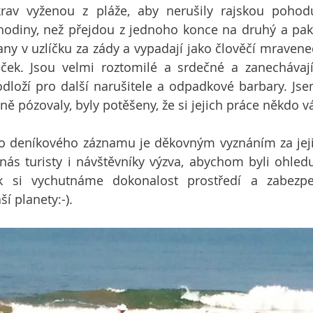
 krav vyženou z pláže, aby nerušily rajskou pohod
 hodiny, než přejdou z jednoho konce na druhý a pak 
ny v uzlíčku za zády a vypadají jako člověčí mravenečn
eček. Jsou velmi roztomilé a srdečné a zanechávají
dloží pro další narušitele a odpadkové barbary. Js
ě pózovaly, byly potěšeny, že si jejich práce někdo vá
o deníkového záznamu je děkovným vyznáním za jejic
ás turisty i návštěvníky výzva, abychom byli ohledup
k si vychutnáme dokonalost prostředí a zabezpe
í planety:-).