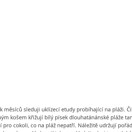
 měsíců sleduji uklízecí etudy probíhající na pláži. Č
ým košem křižují bílý písek dlouhatánánské pláže tam
 pro cokoli, co na pláž nepatří. Náležitě udržují pořá