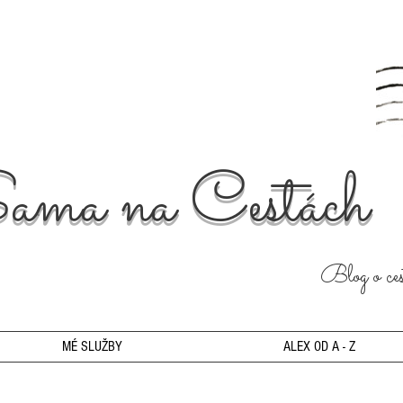
ama na Cestách
Blog o cest
MÉ SLUŽBY
ALEX OD A - Z