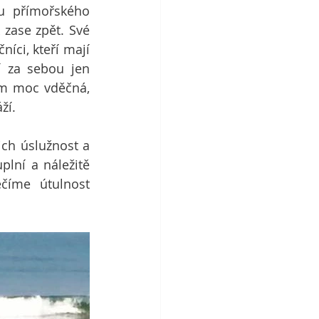
u přímořského 
zase zpět. Své 
íci, kteří mají 
 za sebou jen 
em moc vděčná, 
ží. 
h úslužnost a 
lní a náležitě 
číme útulnost 