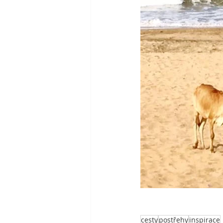
cesty
postřehy
inspirace