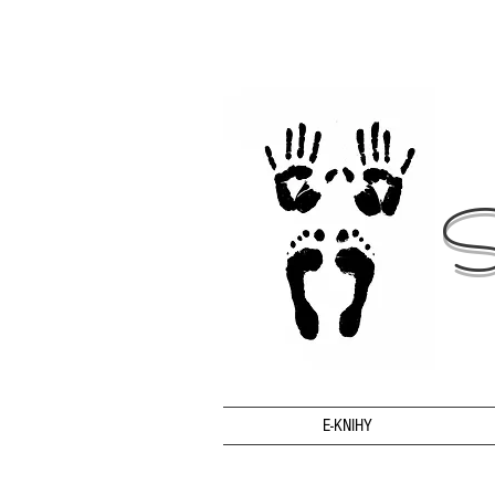
S
E-KNIHY