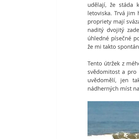
udělají, že stáda
letoviska. Trvá jim
propriety mají sváza
naditý dvojitý zad
úhledné písečné po
že mi takto spontánn
Tento útržek z méh
svědomitost a pro n
uvědomělí, jen ta
nádherných míst naš