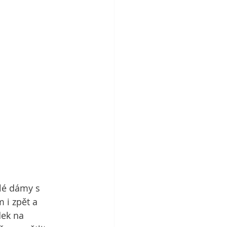
ilé dámy s 
 i zpět a 
dek na 