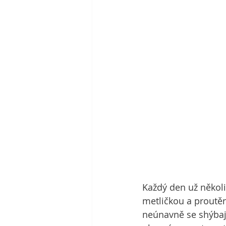
Každý den už několik
metličkou a proutěn
neúnavně se shýbají