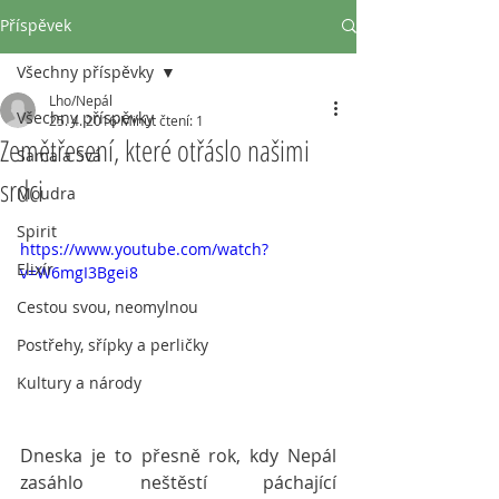
Příspěvek
Všechny příspěvky
Lho/Nepál
Všechny příspěvky
25. 4. 2016
Minut čtení: 1
Zemětřesení, které otřáslo našimi
Sama a Svá
srdci
Moudra
Spirit
https://www.youtube.com/watch?
Elixír
v=W6mgI3Bgei8
Cestou svou, neomylnou
Postřehy, sřípky a perličky
Kultury a národy
Dneska je to přesně rok, kdy Nepál 
zasáhlo neštěstí páchající 