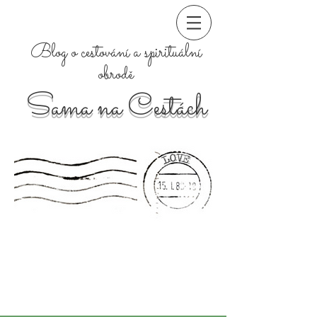
Blog o cestování a spirituální
obrodě
Sama na Cestách