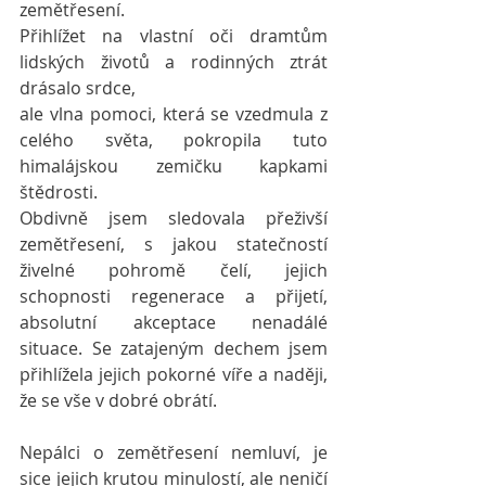
zemětřesení.
Přihlížet na vlastní oči dramtům 
lidských životů a rodinných ztrát 
drásalo srdce, 
ale vlna pomoci, která se vzedmula z 
celého světa, pokropila tuto 
himalájskou zemičku kapkami 
štědrosti.
Obdivně jsem sledovala přeživší 
zemětřesení, s jakou statečností 
živelné pohromě čelí, jejich 
schopnosti regenerace a přijetí, 
absolutní akceptace nenadálé 
situace. Se zatajeným dechem jsem 
přihlížela jejich pokorné víře a naději, 
že se vše v dobré obrátí.
Nepálci o zemětřesení nemluví, je 
sice jejich krutou minulostí, ale neničí 