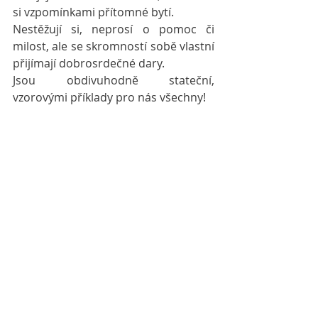
si vzpomínkami přítomné bytí.
Nestěžují si, neprosí o pomoc či 
milost, ale se skromností sobě vlastní 
přijímají dobrosrdečné dary.
Jsou obdivuhodně stateční, 
vzorovými příklady pro nás všechny!
Překonávat osudové otřesy s grácií, 
tomu se říká pravé hrdinství a 
vzorové lidství...
cesty
postřehy
ze-mě-třes-ení