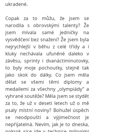
ukradené.
Copak za to můžu, že jsem se 
narodila s obrovskými talenty? Že 
jsem mívala samé jedničky na 
vysvědčení bez snažení? Že jsem byla 
nejrychlejší v běhu z celé třídy a i 
kluky nechávala ufuněné daleko v 
závěsu, sprinty i dvanáctiminutovky, 
to byly moje pochoutky, stejně tak 
jako skok do dálky. Co jsem měla 
dělat se všemi těmi diplomy a 
medailemi za všechny „olympiády” a 
vyhrané soutěže? Měla jsem se stydět 
za to, že už v deseti letech už o mě 
psaly místní noviny? Bohužel úspěch 
se neodpouští a výjimečnost je 
nepřijatelná. Nevím, jak je to dneska, 
pokrok sice jde v technice mílovými 