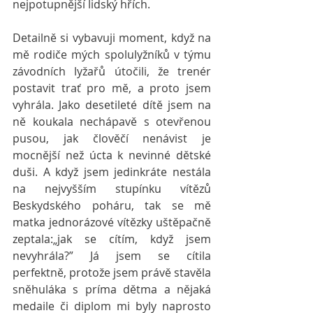
nejpotupnější lidský hřích.
Detailně si vybavuji moment, když na 
mě rodiče mých spolulyžníků v týmu 
závodních lyžařů útočili, že trenér 
postavit trať pro mě, a proto jsem 
vyhrála. Jako desetileté dítě jsem na 
ně koukala nechápavě s otevřenou 
pusou, jak člověčí nenávist je 
mocnější než úcta k nevinné dětské 
duši. A když jsem jedinkráte nestála 
na nejvyšším stupínku vítězů 
Beskydského poháru, tak se mě 
matka jednorázové vítězky uštěpačně 
zeptala:„jak se cítím, když jsem 
nevyhrála?” Já jsem se cítila 
perfektně, protože jsem právě stavěla 
sněhuláka s príma dětma a nějaká 
medaile či diplom mi byly naprosto 