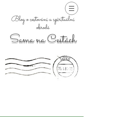
Blog o cestování a spirituální
obrodě
Sama na Cestách