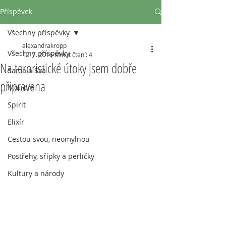
Příspěvek
Všechny příspěvky
alexandrakropp
Všechny příspěvky
12. 7. 2016
Minut čtení: 4
Na teroristické útoky jsem dobře
Sama a Svá
připravena
Moudra
Spirit
Elixír
Cestou svou, neomylnou
Postřehy, sřípky a perličky
Kultury a národy