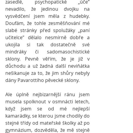
zasedlé, psychopatické „úče” 
nevadilo, že jedinou dvojku na 
vysvědčení jsem měla z hudebky. 
Doufám, že tohle zesměšňování mé 
slabé stránky před spolužáky „paní 
učitelce” dělalo nesmírně dobře a 
ukojila si tak dostatečně své 
mindráky či sadomasochistické 
sklony. Pevně věřím, že je již v 
důchodu a už žadná další neviňátka 
nešikanuje za to, že jim shůry nebyly 
dány Pavarottiho pěvecké sklony.
Ale úplně nejbizarnější ránu jsem 
musela spolknout v osmnácti letech, 
když jsem se od mé nejlepší 
kamarádky, se kterou jsme chodily do 
stejné třídy od mateřské školky až po 
gymnázium, dozvěděla, že mě stejně 