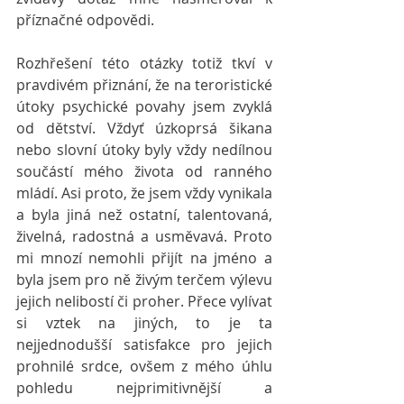
příznačné odpovědi.
Rozhřešení této otázky totiž tkví v 
pravdivém přiznání, že na teroristické 
útoky psychické povahy jsem zvyklá 
od dětství. Vždyť úzkoprsá šikana 
nebo slovní útoky byly vždy nedílnou 
součástí mého života od ranného 
mládí. Asi proto, že jsem vždy vynikala 
a byla jiná než ostatní, talentovaná, 
živelná, radostná a usměvavá. Proto 
mi mnozí nemohli přijít na jméno a 
byla jsem pro ně živým terčem výlevu 
jejich nelibostí či proher. Přece vylívat 
si vztek na jiných, to je ta 
nejjednodušší satisfakce pro jejich 
prohnilé srdce, ovšem z mého úhlu 
pohledu nejprimitivnější a 