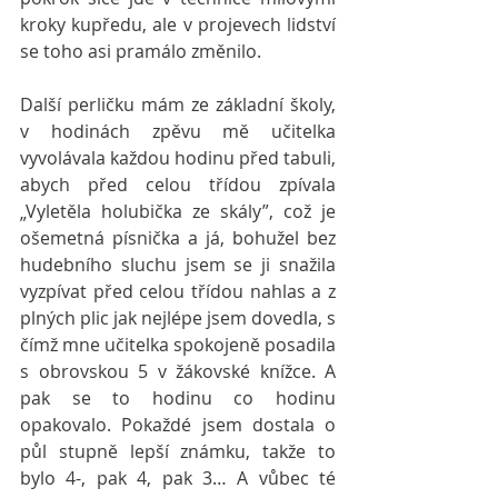
kroky kupředu, ale v projevech lidství 
se toho asi pramálo změnilo.
Další perličku mám ze základní školy, 
v hodinách zpěvu mě učitelka 
vyvolávala každou hodinu před tabuli, 
abych před celou třídou zpívala 
„Vyletěla holubička ze skály”, což je 
ošemetná písnička a já, bohužel bez 
hudebního sluchu jsem se ji snažila 
vyzpívat před celou třídou nahlas a z 
plných plic jak nejlépe jsem dovedla, s 
čímž mne učitelka spokojeně posadila 
s obrovskou 5 v žákovské knížce. A 
pak se to hodinu co hodinu 
opakovalo. Pokaždé jsem dostala o 
půl stupně lepší známku, takže to 
bylo 4-, pak 4, pak 3… A vůbec té 