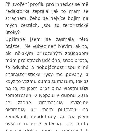
Při tvoření profilu pro ihned.cz se mě 
redaktorka zeptala, jak to mám se 
strachem, čeho se nejvíce bojím na 
mých cestách. Jsou to teroristické 
útoky? 
Upřímně jsem se zasmála této 
otázce: „Ne vůbec ne.” Nevím jak to, 
ale nějakým přirozeným způsobem 
mám pro strach uděláno, snad proto, 
že odvaha a nebojácnost jsou silné 
charakteristické rysy mé povahy, a 
když to vezmu suma sumárum, tak až 
na to, že jsem prožila na vlastní kůži 
zemětřesení v Nepálu v dubnu 2015 
se žádné dramaticky svízelné 
okamžiky při mém putování po 
zeměkouli neodehrály, za což jsem 
ovšem náležitě vděčná, ale tento 
zvídavý dotaz mne nasměroval k 