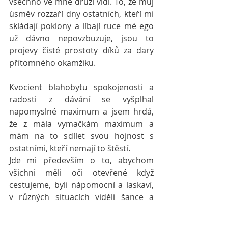
všechno ve mně druzí vidí. To, že můj 
úsměv rozzaří dny ostatních, kteří mi 
skládají poklony a líbají ruce mé ego 
už dávno nepovzbuzuje, jsou to 
projevy čisté prostoty díků za dary 
přítomného okamžiku.
Kvocient blahobytu spokojenosti a 
radosti z dávání se vyšplhal 
napomyslné maximum a jsem hrdá, 
že z mála vymačkám maximum a 
mám na to sdílet svou hojnost s 
ostatními, kteří nemají to štěstí.
Jde mi především o to, abychom 
všichni měli oči otevřené když 
cestujeme, byli nápomocní a laskaví, 
v různých situacích viděli šance a 
snažili se je podchytit a převést je k 
ochotě