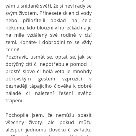
vám u snídaně svěří, že si neví rady se 
svým životem. Přinesete sklenici vody 
nebo přiložíte-li obklad na čelo 
někomu, kdo blouzní v horečkách a je 
na míle vzdálený své rodině v cizí 
zemi. Konáte-li dobrodiní to se vždy 
cenní!
Pozdravit, usmát se, optat se, jak se 
dotýčný cítí či nepotřebuje pomoci. I 
prosté slovo či holá věta je mnohdy 
obrovským gestem vzpružící v 
beznaději tápajícího člověka k dobré 
náladě či nalezení řešení svého 
trápení.
Pochopila jsem, že nemůžu spasit 
všechny životy, ale pokud můžu 
alespoň jednomu člověku či zvířátku 