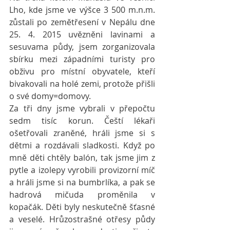
Lho, kde jsme ve výšce 3 500 m.n.m. 
zůstali po zemětřesení v Nepálu dne 
25. 4. 2015 uvězněni lavinami a 
sesuvama půdy, jsem zorganizovala 
sbírku mezi západními turisty pro 
obživu pro místní obyvatele, kteří 
bivakovali na holé zemi, protože přišli 
o své domy=domovy.
Za tři dny jsme vybrali v přepočtu 
sedm tisíc korun. Čeští lékaři 
ošetřovali zraněné, hráli jsme si s 
dětmi a rozdávali sladkosti. Když po 
mně děti chtěly balón, tak jsme jim z 
pytle a izolepy vyrobili provizorní míč 
a hráli jsme si na bumbrlíka, a pak se 
hadrová mičuda proměnila v 
kopačák. Děti byly neskutečně šťasné 
a veselé. Hrůzostrašné otřesy půdy 