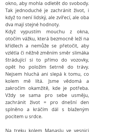
okno, aby mohla odletět do svobody. 
Tak jednoduché je zachránit život, i 
když to není lidský, ale zvířecí, ale oba 
dva mají stejné hodnoty.
Když vypustím mouchu z okna, 
otočím vážku, která bezmocně leží na 
křídlech a nemůže se přetočit, aby 
vzlétla či něžně změním směr slimáka 
štrádující si to přímo do vozovky, 
opět ho položím šetrně do trávy. 
Nejsem hluchá ani slepá k tomu, co 
kolem mě lítá. Jsme vědomá a 
zakročím okamžitě, kde je potřeba. 
Vždy se sama pro sebe usměju, 
zachránit život = pro dnešní den 
splněno a kráčím dál s blaženým 
pocitem u srdce.
Na treku kolem Manaslu ve vesnici 