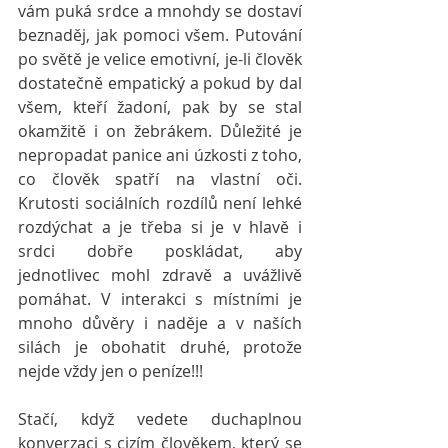
vám puká srdce a mnohdy se dostaví 
beznaděj, jak pomoci všem. Putování 
po světě je velice emotivní, je-li člověk 
dostatečně empatický a pokud by dal 
všem, kteří žadoní, pak by se stal 
okamžitě i on žebrákem. Důležité je 
nepropadat panice ani úzkosti z toho, 
co člověk spatří na vlastní oči. 
Krutosti sociálních rozdílů není lehké 
rozdýchat a je třeba si je v hlavě i 
srdci dobře poskládat, aby 
jednotlivec mohl zdravě a uvážlivě 
pomáhat. V interakci s místními je 
mnoho důvěry i naděje a v naších 
silách je obohatit druhé, protože 
nejde vždy jen o peníze!!!
Stačí, když vedete duchaplnou 
konverzaci s cizím člověkem, který se 