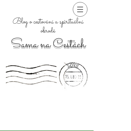
Blog o cestování a spirituální
obrodě
Sama na Cestách