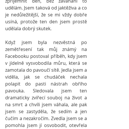
zpříjemnit den, bez zaváhání to 
udělám. Jsem taková od jaktěživa a co 
je nedůležitější, že se mi vždy dobře 
usíná, protože ten den jsem prostě 
udělala dobrý skutek.
Když jsem byla nezvěstná po 
zemětřesení tak můj známý na 
Facebooku postoval příběh, kdy jsem 
v jídelně vysvobodila můru, která se 
zamotala do pavoučí sítě. Jedla jsem a 
viděla, jak se chudáček nechala 
polapit do pasti nástrah obřího 
pavouka. Sledovala jsem ten 
dramaticky zvířecí souboj na život a 
na smrt a chvíli jsem váhala, ale pak 
jsem se zastyděla, že sedím a jen 
čučím a nezakročím. Zvedla jsem se a 
pomohla jsem jí osvobodit, otevřela 