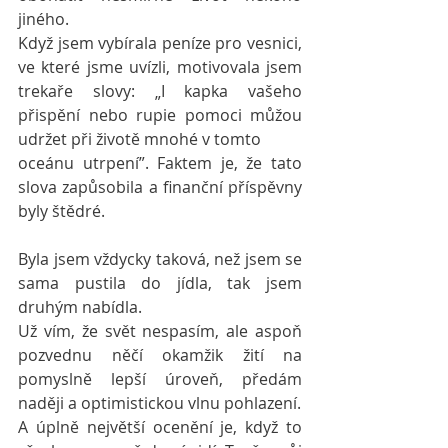
jiného. 
Když jsem vybírala peníze pro vesnici, 
ve které jsme uvízli, motivovala jsem 
trekaře slovy: „I kapka vašeho 
přispění nebo rupie pomoci můžou 
udržet při životě mnohé v tomto
oceánu utrpení”. Faktem je, že tato 
slova zapůsobila a finanční příspěvny 
byly štědré.
Byla jsem vždycky taková, než jsem se 
sama pustila do jídla, tak jsem 
druhým nabídla.
Už vím, že svět nespasím, ale aspoň 
pozvednu něčí okamžik žití na 
pomyslně lepší úroveň, předám 
naději a optimistickou vlnu pohlazení.
A úplně největší ocenění je, když to 