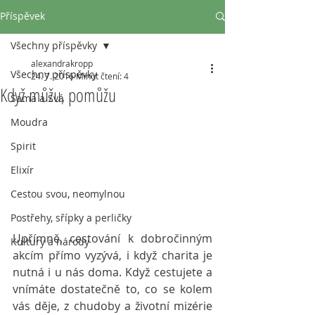
Příspěvek
Všechny příspěvky
alexandrakropp
Všechny příspěvky
24. 7. 2016
Minut čtení: 4
Když můžu, pomůžu
Sama a Svá
Moudra
Spirit
Elixír
Cestou svou, neomylnou
Postřehy, sřípky a perličky
Upřímně, cestování k dobročinným 
Kultury a národy
akcím přímo vyzývá, i když charita je 
nutná i u nás doma. Když cestujete a 
vnímáte dostatečně to, co se kolem 
vás děje, z chudoby a životní mizérie 