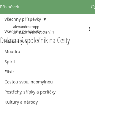
Příspěvek
Všechny příspěvky
alexandrakropp
Všechny příspěvky
3. 10. 2016
Minut čtení: 1
Dokonalý společník na Cesty
Sama a Svá
Moudra
Spirit
Elixír
Cestou svou, neomylnou
Postřehy, sřípky a perličky
Kultury a národy