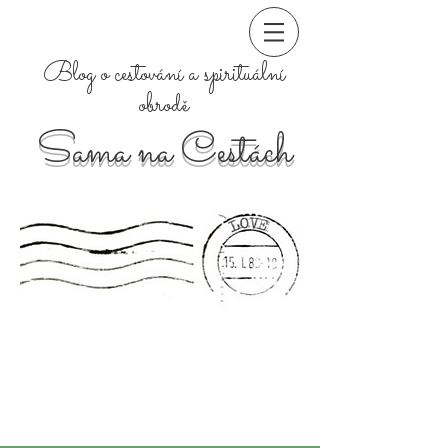
Blog o cestování a spirituální
obrodě
Sama na Cestách