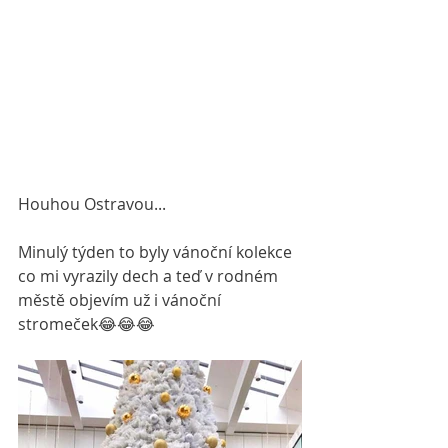
Houhou Ostravou...
Minulý týden to byly vánoční kolekce 
co mi vyrazily dech a teď v rodném 
městě objevím už i vánoční 
stromeček😂😂😂