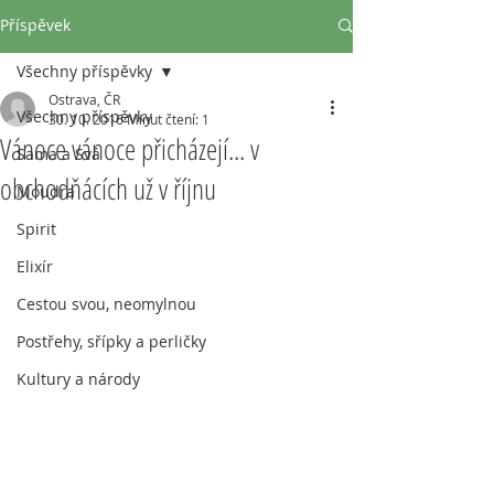
Příspěvek
Všechny příspěvky
Ostrava, ČR
Všechny příspěvky
30. 10. 2016
Minut čtení: 1
Vánoce vánoce přicházejí... v
Sama a Svá
obchodňácích už v říjnu
Moudra
Spirit
Elixír
Cestou svou, neomylnou
Postřehy, sřípky a perličky
Kultury a národy