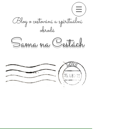
Blog o cestování a spirituální
obrodě
Sama na Cestách