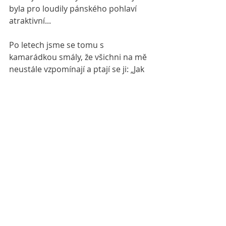
byla pro loudily pánského pohlaví 
atraktivní...
Po letech jsme se tomu s 
kamarádkou smály, že všichni na mě 
neustále vzpomínají a ptají se ji: „Jak 
se má ta motorkářka?"
No a vidíte, já už na to dávno 
zapomněla. Maska a přetvářka mi 
neslušela, jen jsem si soustavičně na 
něco hrála. Snad jsem už 
sofistikovaně vyzrála či spirituálně 
dospěla, že navenek vypadám jako 
dáma, ale uvnitř jsem stále ta 
rozpustilá a spontánní malá holka...