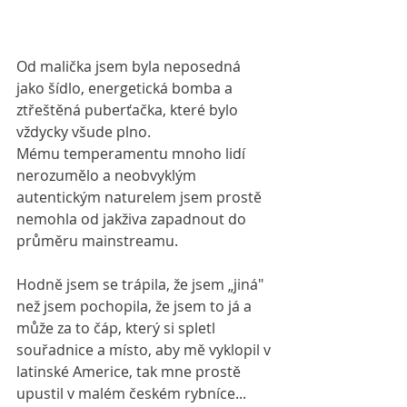
Od malička jsem byla neposedná 
jako šídlo, energetická bomba a 
ztřeštěná puberťačka, které bylo 
vždycky všude plno.
Mému temperamentu mnoho lidí 
nerozumělo a neobvyklým 
autentickým naturelem jsem prostě 
nemohla od jakživa zapadnout do 
průměru mainstreamu.
Hodně jsem se trápila, že jsem „jiná" 
než jsem pochopila, že jsem to já a 
může za to čáp, který si spletl 
souřadnice a místo, aby mě vyklopil v 
latinské Americe, tak mne prostě 
upustil v malém českém rybníce... 