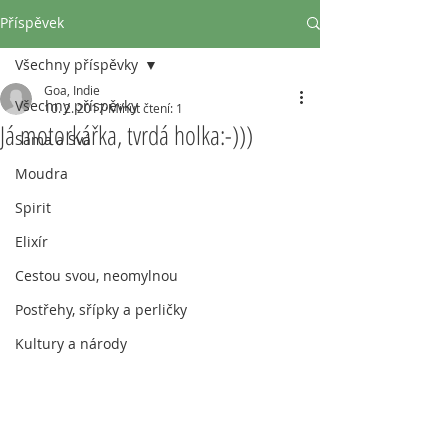
Příspěvek
Všechny příspěvky
Goa, Indie
Všechny příspěvky
10. 2. 2017
Minut čtení: 1
Já motorkářka, tvrdá holka:-)))
Sama a Svá
Moudra
Spirit
Elixír
Cestou svou, neomylnou
Postřehy, sřípky a perličky
Kultury a národy