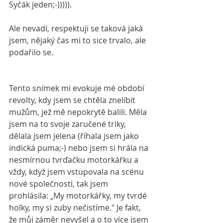
Syčák jeden;-))))).
Ale nevadí, respektuji se taková jaká 
jsem, nějaký čas mi to sice trvalo, ale 
podařilo se.
Tento snímek mi evokuje mé období 
revolty, kdy jsem se chtěla znelíbit 
mužům, jež mě nepokrytě balili. Měla 
jsem na to svoje zaručené triky, 
dělala jsem jelena (říhala jsem jako 
indická puma;-) nebo jsem si hrála na 
nesmírnou tvrďačku motorkářku a 
vždy, když jsem vstupovala na scénu 
nové společnosti, tak jsem 
prohlásila: „My motorkářky, my tvrdé 
holky, my si zuby nečistíme." Je fakt, 
že můj záměr nevyšel a o to více jsem 