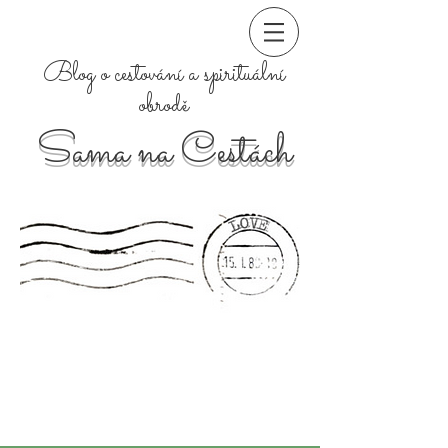
Blog o cestování a spirituální
obrodě
Sama na Cestách