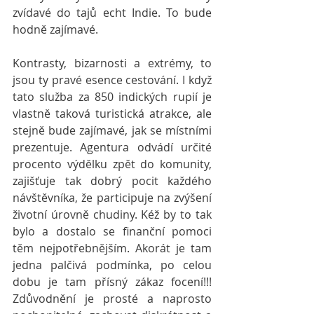
zvídavé do tajů echt Indie. To bude 
hodně zajímavé.
Kontrasty, bizarnosti a extrémy, to 
jsou ty pravé esence cestování. I když 
tato služba za 850 indických rupií je 
vlastně taková turistická atrakce, ale 
stejně bude zajímavé, jak se místními 
prezentuje. Agentura odvádí určité 
procento výdělku zpět do komunity, 
zajišťuje tak dobrý pocit každého 
návštěvníka, že participuje na zvýšení 
životní úrovně chudiny. Kéž by to tak 
bylo a dostalo se finanční pomoci 
těm nejpotřebnějším. Akorát je tam 
jedna palčivá podmínka, po celou 
dobu je tam přísný zákaz focení!!! 
Zdůvodnění je prosté a naprosto 