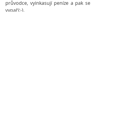
průvodce, vyinkasují peníze a pak se 
vypaří:-). 
Takže už zítra mě čekají naturalistické 
zajímavosti lokálního prostředí!