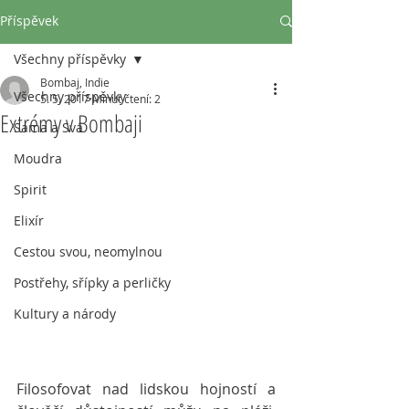
Příspěvek
Všechny příspěvky
Bombaj, Indie
Všechny příspěvky
5. 5. 2017
Minut čtení: 2
Extrémy v Bombaji
Sama a Svá
Moudra
Spirit
Elixír
Cestou svou, neomylnou
Postřehy, sřípky a perličky
Kultury a národy
Filosofovat nad lidskou hojností a 