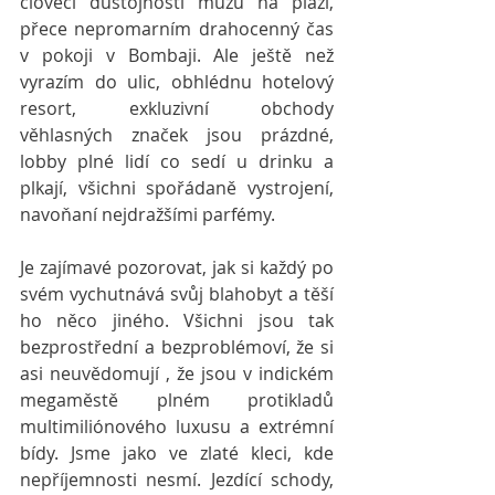
člověčí důstojností můžu na pláži, 
přece nepromarním drahocenný čas 
v pokoji v Bombaji. Ale ještě než 
vyrazím do ulic, obhlédnu hotelový 
resort, exkluzivní obchody 
věhlasných značek jsou prázdné, 
lobby plné lidí co sedí u drinku a 
plkají, všichni spořádaně vystrojení, 
navoňaní nejdražšími parfémy.
Je zajímavé pozorovat, jak si každý po 
svém vychutnává svůj blahobyt a těší 
ho něco jiného. Všichni jsou tak 
bezprostřední a bezproblémoví, že si 
asi neuvědomují , že jsou v indickém 
megaměstě plném protikladů 
multimiliónového luxusu a extrémní 
bídy. Jsme jako ve zlaté kleci, kde 
nepříjemnosti nesmí. Jezdící schody, 