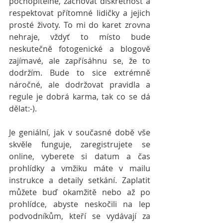
pochopitelné, zachovat diskrétnost a 
respektovat přítomné lidičky a jejich 
prosté životy. To mi do karet zrovna 
nehraje, vždyť to místo bude 
neskutečně fotogenické a blogově 
zajímavé, ale zapřísáhnu se, že to 
dodržím. Bude to sice extrémně 
náročné, ale dodržovat pravidla a 
regule je dobrá karma, tak co se dá 
dělat:-).
Je geniální, jak v současné době vše 
skvěle funguje, zaregistrujete se 
online, vyberete si datum a čas 
prohlídky a vmžiku máte v mailu 
instrukce a detaily setkání. Zaplatit 
můžete buď okamžitě nebo až po 
prohlídce, abyste neskočili na lep 
podvodníkům, kteří se vydávají za 