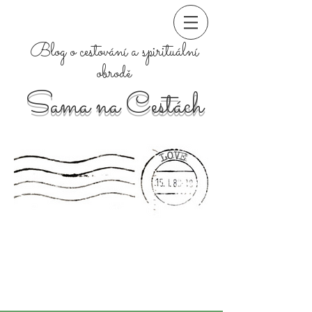
Blog o cestování a spirituální
obrodě
Sama na Cestách