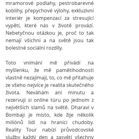
mramorové podlahy, pestrobarevné 
koblihy, přepychové výlohy, exkluzivní 
interiér je kompenzací za stresující 
vypětí, které nás v životě provází. 
Nebetyčnou otázkou je, proč to tak 
nemají všichni a na světě jsou tak 
bolestné sociální rozdíly.
Toto vnímání mě přivádí na 
myšlenku, že mě pamětihodnosti 
vlastně nezajímají, to, co mě přitahuje 
ze všeho nejvíce je realita skutečného 
života. Neváhám ani minutu a 
rezervuji si online túru po jednom z 
největších slamů na světě. Dharavi v 
Bombaji je místo, kde žije několik 
miliónů lidí na hranici chudoby. 
Reality Tour nabízí průvodcovské 
služby každý den a zasvětí všechny 