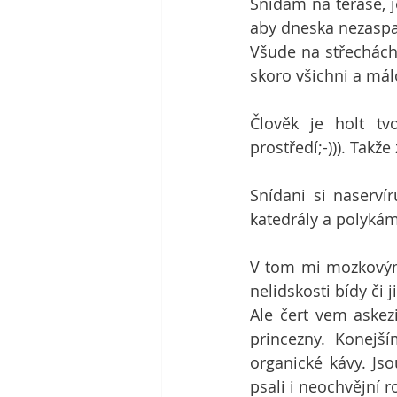
Snídám na terase, j
aby dneska nezaspali
Všude na střechách 
skoro všichni a mál
Člověk je holt tv
prostředí;-))). Takž
Snídani si naserví
katedrály a polykám
V tom mi mozkovými 
nelidskosti bídy či j
Ale čert vem askez
princezny. Konejš
organické kávy. Jso
psali i neochvějní r