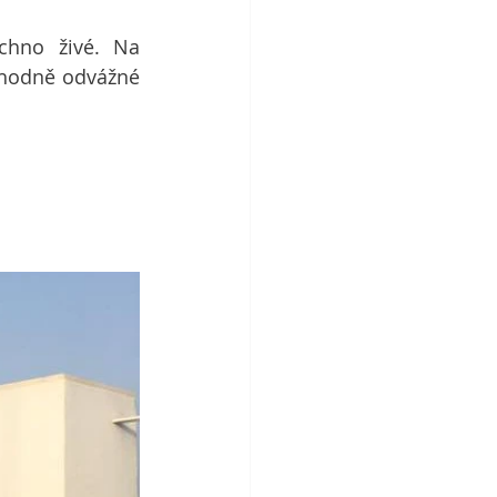
hno živé. Na 
 hodně odvážné 