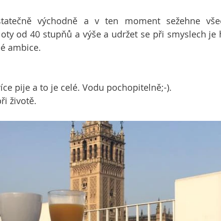
statečně východně a v ten moment sežehne všec
oty od 40 stupňů a výše a udržet se při smyslech je
é ambice. 
íce pije a to je celé. Vodu pochopitelně;-). 
ři životě.