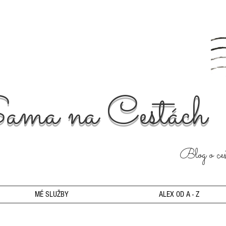
ama na Cestách
Blog o cest
MÉ SLUŽBY
ALEX OD A - Z