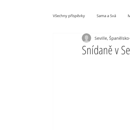
Všechny příspěvky
Sama a Svá
M
Seville, Španělsko
Kultury a národy
Snídaně v Se