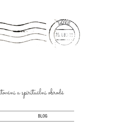
ování a spirituální obrodě
BLOG