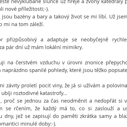
eště nevyklubané slunce už hřeje a zvony katedrály p
 nové příležitosti;-).
jsou bazény a bary a takový život se mi líbí. Už jsem
o mi na tom záleží.
or přizpůsobivý a adaptuje se neobyčejně rychle
e za pár dní už mám lokální mimikry.
ruji na čerstvém vzduchu v úrovni znonice přepycho
 naprázdno spanilé pohledy, které jsou těžko popsatel
závity proletí pocit viny, že já si užívám a polovina 
i ubíji roztodivné katastrofy...
i, proč se jednou za čas neodměnit a nedopřát si v
ím se rčením, že každý má to, co si zaslouží a us
u dny, jež se zapisují do paměti zkrátka samy a bla
omantici minulé doby:-).