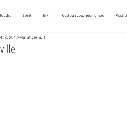
oudra
Spirit
Elixír
Cestou svou, neomylnou
Postřeh
4. 8. 2017
Minut čtení: 1
ville