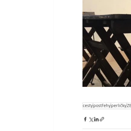
cesty
postřehy
perličky
Z