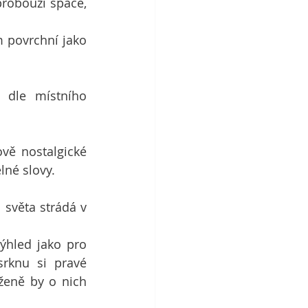
robouzí spáče, 
 povrchní jako 
 dle místního 
vě nostalgické 
né slovy. 
světa strádá v 
ýhled jako pro 
rknu si pravé 
ženě by o nich 