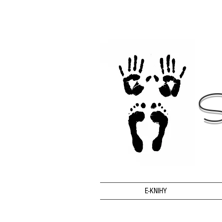
S
E-KNIHY