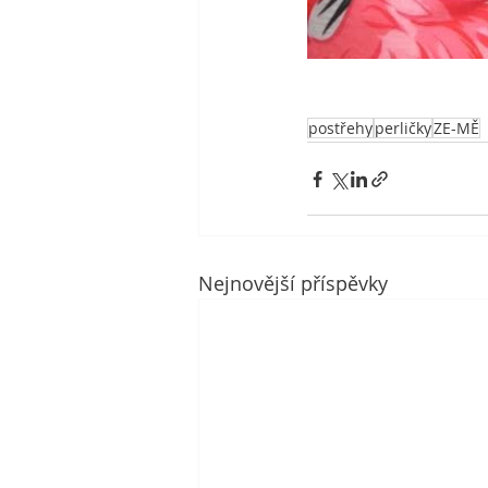
postřehy
perličky
ZE-MĚ
Nejnovější příspěvky