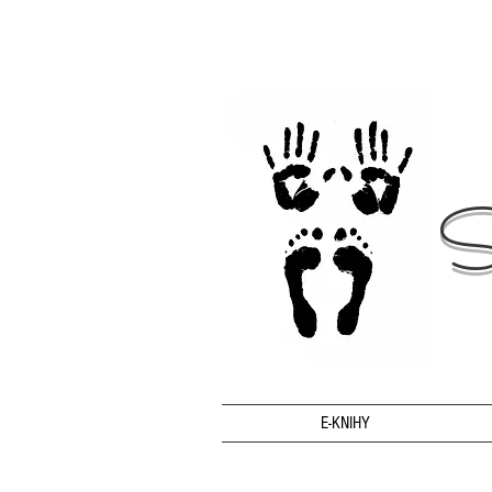
S
E-KNIHY