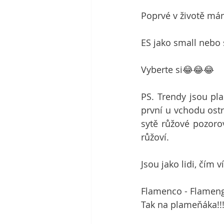
Poprvé v životě mám 
ES jako small nebo 
Vyberte si😂😂😂
PS. Trendy jsou pla
první u vchodu ost
sytě růžové pozorov
růžoví. 
Jsou jako lidi, čím v
Flamenco - Flamengo
Tak na plameňáka!!