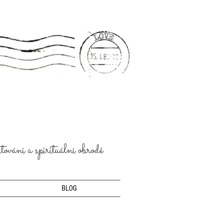
ování a spirituální obrodě
BLOG