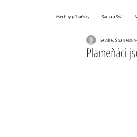
Všechny příspěvky
Sama a Svá
M
Seville, Španělsko
Kultury a národy
Plameňáci js