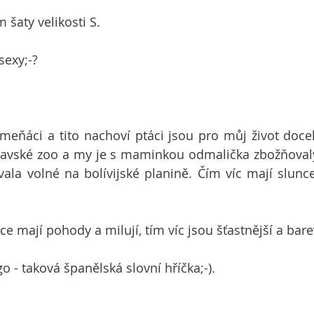
šaty velikosti S. 
sexy;-?
meňáci a tito nachoví ptáci jsou pro můj život docela
ravské zoo a my je s maminkou odmalička zbožňovaly
ala volné na bolívijské planině. Čím víc mají slunce,
íce mají pohody a milují, tím víc jsou šťastnější a bare
 - taková španělská slovní hříčka;-). 
!