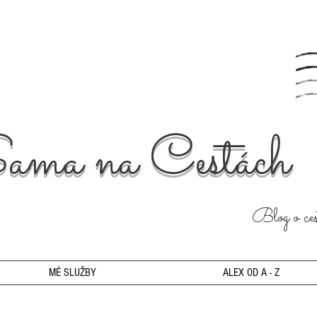
ama na Cestách
Blog o cest
MÉ SLUŽBY
ALEX OD A - Z