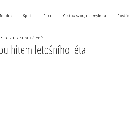
oudra
Spirit
Elixír
Cestou svou, neomylnou
Postřeh
7. 8. 2017
Minut čtení: 1
ou hitem letošního léta