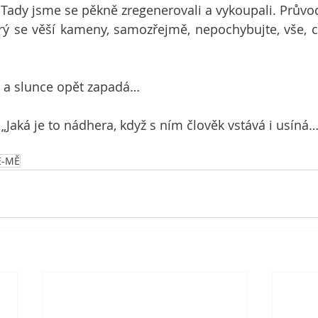
. Tady jsme se pěkně zregenerovali a vykoupali. Průvo
rý se věší kameny, samozřejmě, nepochybujte, vše, co 
a a slunce opět zapadá…
 „Jaká je to nádhera, když s ním člověk vstává i usíná…
E-MĚ