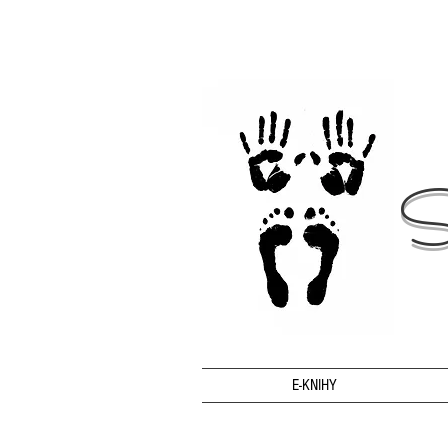
S
E-KNIHY