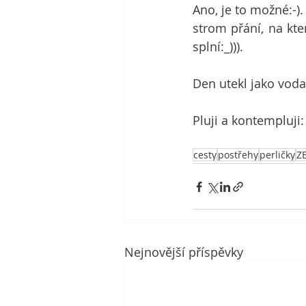
Ano, je to možné:-)
strom přání, na kte
splní:_))).
Den utekl jako vod
Pluji a kontempluji:
cesty
postřehy
perličky
Z
Nejnovější příspěvky