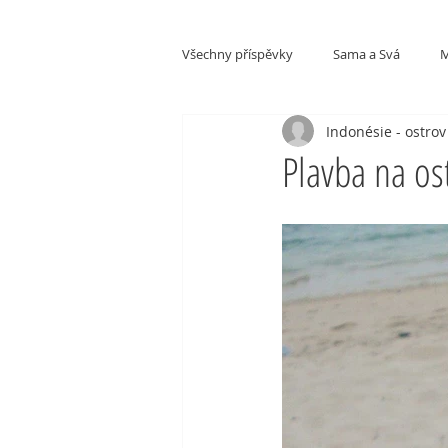
Všechny příspěvky
Sama a Svá
M
Indonésie - ostro
Kultury a národy
Plavba na o