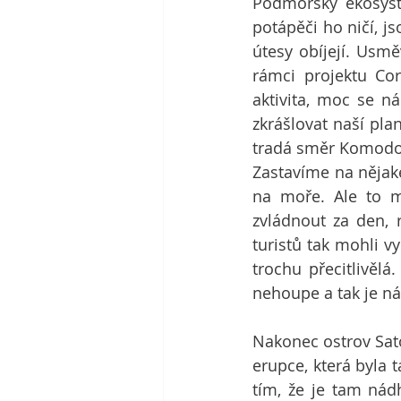
Podmořský ekosyst
potápěči ho ničí, j
útesy obíjejí. Usmě
rámci projektu Co
aktivita, moc se ná
zkrášlovat naší pla
tradá směr Komodo
Zastavíme na nějak
na moře. Ale to má
zvládnout za den, r
turistů tak mohli v
trochu přecitlivěl
nehoupe a tak je n
Nakonec ostrov Sato
erupce, která byla t
tím, že je tam nádh