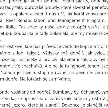
ém potřebuje velmi pomoci, nejen plasty, odpadky
sou tady taky obrovské proudy, které skvostné perleťov
vaví a opálení asistenti nás učí, jak korál znovu prob
ral Reef Rehabilitation and Management Program. J
m líbila. Tak snad ty naše korály se opět vzkřísí k 
netu:-). Koupačka je tady dokonalá, ale my musíme zv
.
ém ostrově, kde nás průvodce vede do kopce a vidím
me z lodi taky:-). Vždycky mě dopálí, jak výlet, j
ozsekají na úseky a proloží aktivitami tak, aby byl c
ymámit víc chechtáků. Ale ne, je to fajnové, jenom js
á. Nálada je skvělá, stojíme rovně na pevnině, zem 
ám dobře. Na fotkách se usmíváme.
nda vzdálený od pobřeží Sumbawy byl úchvatný, vznik
ak velká, že uprostřed oceánu vznikl sopečný ostrov. J
erné jezero, které je slané!!! Dokonce je slanější 