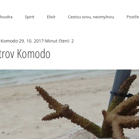
oudra
Spirit
Elixír
Cestou svou, neomylnou
Postřeh
v Komodo
29. 10. 2017
Minut čtení: 2
strov Komodo