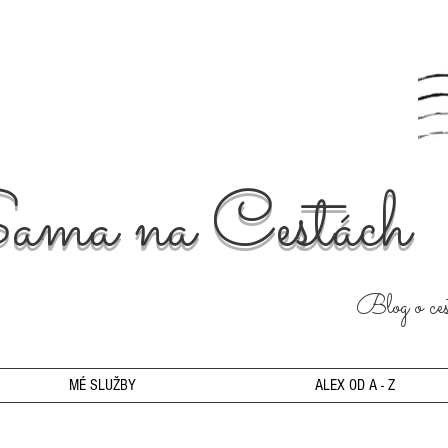
ama na Cestách
Blog o cest
MÉ SLUŽBY
ALEX OD A - Z