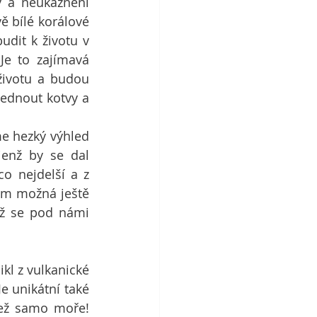
 a neukáznění 
ě bílé korálové 
udit k životu v 
e to zajímavá 
životu a budou 
ednout kotvy a 
e hezký výhled 
enž by se dal 
o nejdelší a z 
em možná ještě 
už se pod námi 
l z vulkanické 
e unikátní také 
než samo moře! 