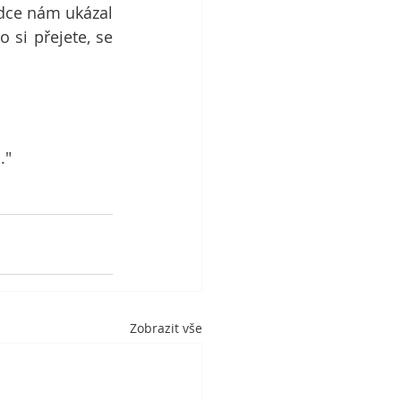
dce nám ukázal 
si přejete, se 
."
Zobrazit vše