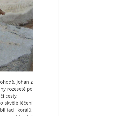
pohodě. Johan z 
íny rozeseté po 
čí cesty.
 skvělé léčení 
itaci korálů. 