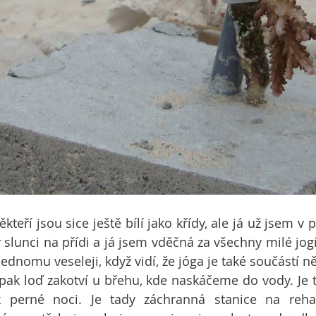
ěkteří jsou sice ještě bílí jako křídy, ale já už jsem v 
y slunci na přídi a já jsem vděčná za všechny milé jog
ednomu veseleji, když vidí, že jóga je také součástí ně
ak loď zakotví u břehu, kde naskáčeme do vody. Je to
 perné noci. Je tady záchranná stanice na rehabil