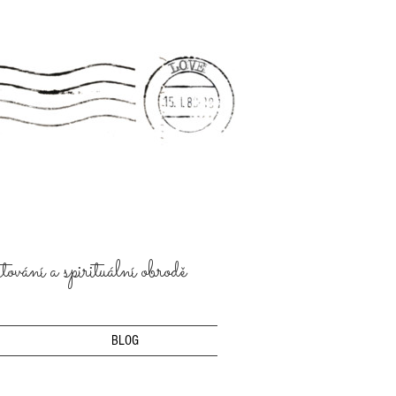
ování a spirituální obrodě
BLOG