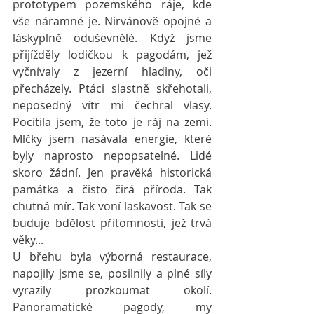
prototypem pozemského ráje, kde 
vše náramné je. Nirvánově opojné a 
láskyplně oduševnělé. Když jsme 
přijížděly lodičkou k pagodám, jež 
vyčnívaly z jezerní hladiny, oči 
přecházely. Ptáci slastně skřehotali, 
neposedný vítr mi čechral vlasy. 
Pocítila jsem, že toto je ráj na zemi. 
Mlčky jsem nasávala energie, které 
byly naprosto nepopsatelné. Lidé 
skoro žádní. Jen pravěká historická 
památka a čisto čirá příroda. Tak 
chutná mír. Tak voní laskavost. Tak se 
buduje bdělost přítomnosti, jež trvá 
věky...
U břehu byla výborná restaurace, 
napojily jsme se, posilnily a plné síly 
vyrazily prozkoumat okolí. 
Panoramatické pagody, my 