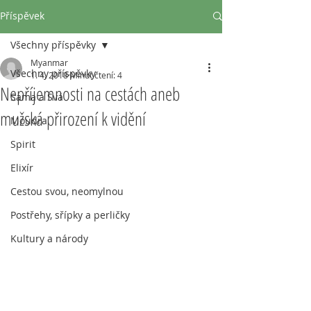
Příspěvek
Všechny příspěvky
Myanmar
Všechny příspěvky
1. 4. 2018
Minut čtení: 4
Nepříjemnosti na cestách aneb
Sama a Svá
mužská přirození k vidění
Moudra
Spirit
Elixír
Cestou svou, neomylnou
Postřehy, sřípky a perličky
Kultury a národy