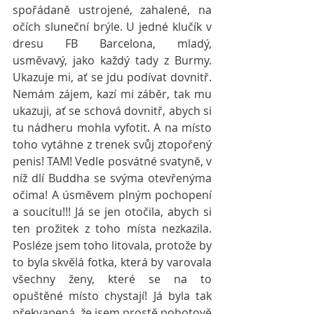
spořádaně ustrojené, zahalené, na 
očích sluneční brýle. U jedné klučík v 
dresu FB Barcelona, mladý, 
usměvavý, jako každý tady z Burmy. 
Ukazuje mi, ať se jdu podívat dovnitř. 
Nemám zájem, kazí mi záběr, tak mu 
ukazuji, ať se schová dovnitř, abych si 
tu nádheru mohla vyfotit. A na místo 
toho vytáhne z trenek svůj ztopořený 
penis! TAM! Vedle posvátné svatyně, v 
níž dlí Buddha se svýma otevřenýma 
očima! A úsměvem plným pochopení 
a soucitu!!! Já se jen otočila, abych si 
ten prožitek z toho místa nezkazila. 
Posléze jsem toho litovala, protože by 
to byla skvělá fotka, která by varovala 
všechny ženy, které se na to 
opuštěné místo chystají! Já byla tak 
překvapená, že jsem prostě pohotově 