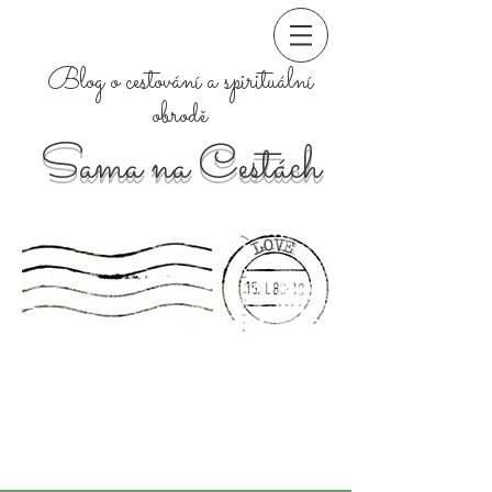
Blog o cestování a spirituální
obrodě
Sama na Cestách