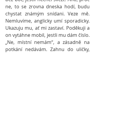
ne, to se zrovna dneska hodí, budu 
chystat známým snídani. Veze mě. 
Nemluvíme, anglicky umí sporadicky. 
Ukazuju mu, ať mi zastaví. Poděkuji a 
on vytáhne mobil, jestli mu dám číslo. 
„Ne, místní nemám“, a zásadně na 
potkání nedávám. Zahnu do uličky, 
kde jsou u každého domku otevřená 
vrata, ani si nevšimnu, že zahnul 
stejně, pak se postavil do protisměru, 
abych ho viděla a říká:“ Luki, luki“. A já 
naivita sama se podívám. Má v ruce 
vytaženého šulina! Balijského jsem 
ještě neviděla:-))))). Je snědý jako oni. 
Odvrátím hlavu a přidám do kroku, 
necítím se ohrožená, protože tam 
všude je plno obyvatelstva ale stejně, 
pro pána Jána, kde je Shiva, Ganéša, 