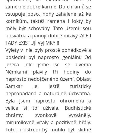
záměrně dobré karmě. Do chrámů se 
vstupuje boso, nohy zahalené až ke 
kotníkům, taktéž ramena i lokty by 
měly být schovány. Tato území jsou 
posvátná a panují dobré mravy. ALE I 
TADY EXISTUJÍ VýJIMKY!!!
Výlety v Inle byly prostě pohádkové a 
poslední byl naprosto geniální. Od 
jezera Inle jsme se se dvěma 
Němkami plavily tři hodiny do 
naprosto nedotčeného území. Oblast 
Samkar je ještě turisticky 
neprobádaná a naturálně úchvatná. 
Byla jsem naprosto ohromena a 
velice si to užívala. Budhistické 
chrámy zvonkově vyzváněly, 
mírumilovně vítaly a pozitivně hřály. 
Toto prostředí by mohlo být klidně 