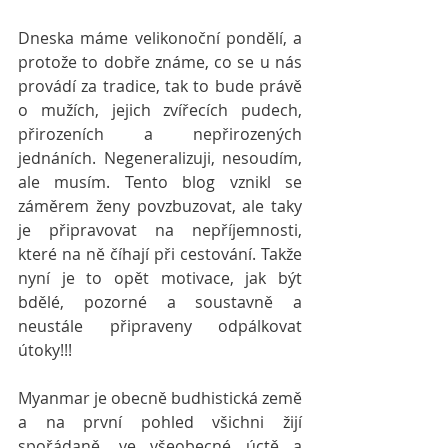
Dneska máme velikonoční pondělí, a 
protože to dobře známe, co se u nás 
provádí za tradice, tak to bude právě 
o mužích, jejich zvířecích pudech, 
přirozeních a nepřirozených 
jednáních. Negeneralizuji, nesoudím, 
ale musím. Tento blog vznikl se 
záměrem ženy povzbuzovat, ale taky 
je připravovat na nepříjemnosti, 
které na ně číhají při cestování. Takže 
nyní je to opět motivace, jak být 
bdělé, pozorné a soustavně a 
neustále připraveny odpálkovat 
útoky!!!
Myanmar je obecně budhistická země 
a na první pohled všichni žijí 
spořádaně, ve všeobecné úctě a 