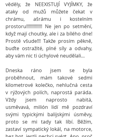
věděly, že NEEXISTUJÍ VYJÍMKY, že 
ataky od mužů můžete čekat v 
chrámu, ašrámu i kostelním 
prostoru!!!!!!!!!!!!! Ne jen po setmění, 
když mají choutky, ale i za bílého dne! 
Prostě všude!!! Takže prosím pěkně, 
buďte ostražité, plné síly a odvahy, 
aby vám nic ti úchylové neudělali...
Dneska ráno jsem se byla 
proběhnout, mám takové sedmi 
kilometrové kolečko, nehlučná cesta 
v rýžových polích, naprostá paráda. 
Vždy jsem naprosto nabitá, 
usměvavá, milión lidí mě pozdraví 
svými typickými balijskými úsměvy, 
proto se mi tady tak líbí. Běžím, 
zastaví sympatický lokál, na motorce, 
bez bot, jestli nechci svézt. Ano, proč 