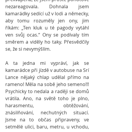
nezareagovala. Dohnala jsem 
kamarádky sedící už v lodi a německy, 
aby tomu rozuměly jen ony, jim 
říkám: „Ten kluk u té pagody vytáhl 
ven svůj ocas.“ Ony se podívaly tím 
směrem a viděly ho taky. Přesvědčily 
se, že si nevymýšlím.
A ta jedna mi vypráví, jak se 
kamarádce při jízdě v autobuse na Srí 
Lance nějaký chlap udělal přímo na 
rameno! Měla na sobě jeho semeno!!! 
Psychicky to nedala a raději se domů 
vrátila. Ano, na světě toho je plno, 
harasmentu, obtěžování, 
znásilňování, nechutných situací. 
Jsme na to občas připraveny, ve 
setmělé ulici, baru, metru, u vchodu, 