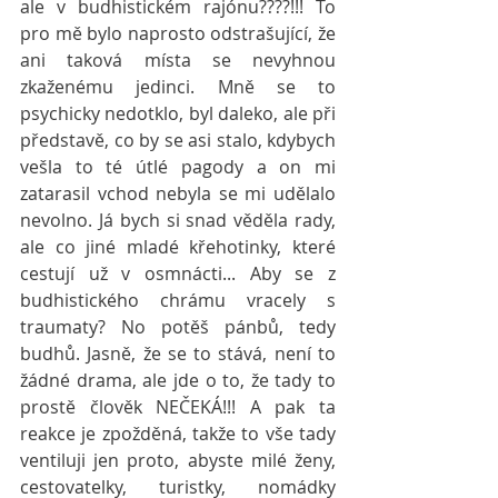
ale v budhistickém rajónu????!!! To 
pro mě bylo naprosto odstrašující, že 
ani taková místa se nevyhnou 
zkaženému jedinci. Mně se to 
psychicky nedotklo, byl daleko, ale při 
představě, co by se asi stalo, kdybych 
vešla to té útlé pagody a on mi 
zatarasil vchod nebyla se mi udělalo 
nevolno. Já bych si snad věděla rady, 
ale co jiné mladé křehotinky, které 
cestují už v osmnácti... Aby se z 
budhistického chrámu vracely s 
traumaty? No potěš pánbů, tedy 
budhů. Jasně, že se to stává, není to 
žádné drama, ale jde o to, že tady to 
prostě člověk NEČEKÁ!!! A pak ta 
reakce je zpožděná, takže to vše tady 
ventiluji jen proto, abyste milé ženy, 
cestovatelky, turistky, nomádky 