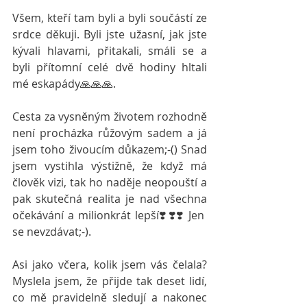
Všem, kteří tam byli a byli součástí ze 
srdce děkuji. Byli jste užasní, jak jste 
kývali hlavami, přitakali, smáli se a 
byli přítomní celé dvě hodiny hltali 
mé eskapády🙏🙏🙏.
Cesta za vysněným životem rozhodně 
není procházka růžovým sadem a já 
jsem toho živoucím důkazem;-() Snad 
jsem vystihla výstižně, že když má 
člověk vizi, tak ho naděje neopouští a 
pak skutečná realita je nad všechna 
očekávání a milionkrát lepší❣️❣️❣️ Jen 
se nevzdávat;-).
Asi jako včera, kolik jsem vás čelala? 
Myslela jsem, že přijde tak deset lidí, 
co mě pravidelně sledují a nakonec 