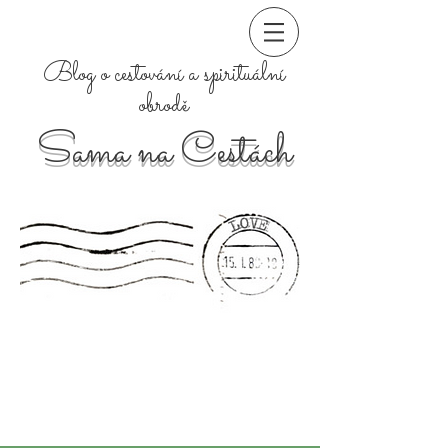
Blog o cestování a spirituální
obrodě
Sama na Cestách