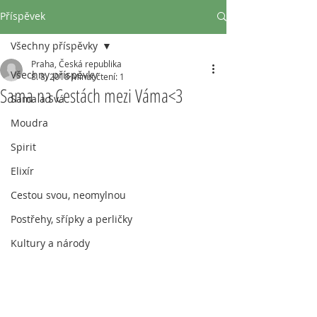
Příspěvek
Všechny příspěvky
Praha, Česká republika
Všechny příspěvky
8. 8. 2018
Minut čtení: 1
Sama na Cestách mezi Váma<3
Sama a Svá
Moudra
Spirit
Elixír
Cestou svou, neomylnou
Postřehy, sřípky a perličky
Kultury a národy