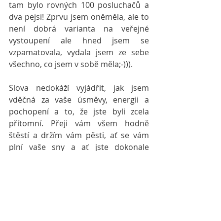
tam bylo rovných 100 posluchačů a 
dva pejsi! Zprvu jsem oněměla, ale to 
není dobrá varianta na veřejné 
vystoupení ale hned jsem se 
vzpamatovala, vydala jsem ze sebe 
všechno, co jsem v sobě měla;-))).
Slova nedokáží vyjádřit, jak jsem 
vděčná za vaše úsměvy, energii a 
pochopení a to, že jste byli zcela 
přítomní. Přeji vám všem hodně 
štěstí a držím vám pěsti, ať se vám 
plní vaše sny a ať jste dokonale 
zdraví. Od včerejška vám všem patří 
místo v mém srdci❤️❤️❤️.
I když neznámí, ale duší tak blízcí a 
nyní jste součástní mé cesty, protože 
jste tam se mnou byli!