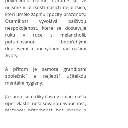
povětšinou trpíme, užíráme se, že 
nejsme v blízkosti našich nejbližších, 
kteří uměle zaplňují pocity prázdnoty. 
Osamělost vyvolává palčivou 
nespokojenost, která se dostavuje 
ruku v ruce s melancholií, 
potuplovanou bezbřehými 
depresemi a pochybami nad našimi 
životy.
A přitom je samota grandiózní 
společnicí a nejlepší učitelkou 
mentální hygieny.
Já sama jsem díky času v izolaci našla 
opět vlastní nefalšovanou Svoucnost, 
blaženou přítomnost bez masek a 
přetvářek. Autenticita osobního 
nalezení a akceptace přítomného 