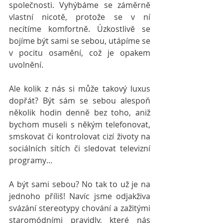
společnosti. Vyhýbáme se záměrně 
vlastní nicotě, protože se v ní 
necítíme komfortně. Úzkostlivě se 
bojíme být sami se sebou, utápíme se 
v pocitu osamění, což je opakem 
uvolnění. 
Ale kolik z nás si může takový luxus 
dopřát? Být sám se sebou alespoň 
několik hodin denně bez toho, aniž 
bychom museli s někým telefonovat, 
smskovat či kontrolovat cizí životy na 
sociálních sítích či sledovat televizní 
programy… 
A být sami sebou? No tak to už je na 
jednoho příliš! Navíc jsme odjakživa 
svázání stereotypy chování a zažitými 
staromódními pravidly, které nás 