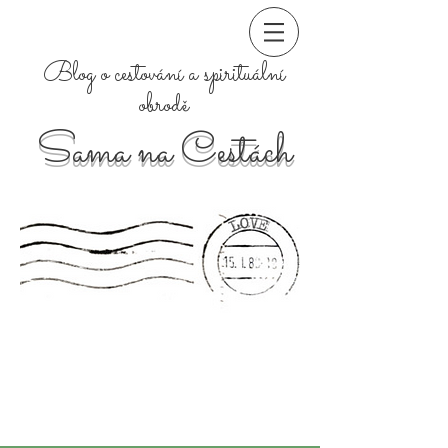
Blog o cestování a spirituální
obrodě
Sama na Cestách