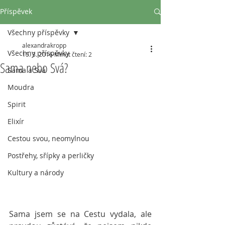
Příspěvek
Všechny příspěvky
alexandrakropp
Všechny příspěvky
15. 3. 2016
Minut čtení: 2
Sama nebo Svá?
Sama a Svá
Moudra
Spirit
Elixír
Cestou svou, neomylnou
Postřehy, sřípky a perličky
Kultury a národy
Sama jsem se na Cestu vydala, ale 