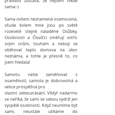
pravdou zůstává, že nejsem nikde 
sama:-)
Sama ovšem neznamená osamocená, 
všude kolem mne jsou po světě 
rozeseté stejně naladěné Osůbky, 
Osobnosti a Človíčci směřují vstříc 
svým snům, touhám a nebojí se 
obětovat teplo domova na úkor 
neznáma, a tohle je přesně to, co 
jsem hledala! 
Samotu nelze zaměňovat s 
osamělostí, samota je dobrovolná a 
velice prospěšná pro 
vlastní sebeuzrávání. Vždyť nadarmo 
se neříká, že sami se sebou vydrží jen 
vyspělé osobnosti. Když neumíme být 
sami, neustále utíkáme do 