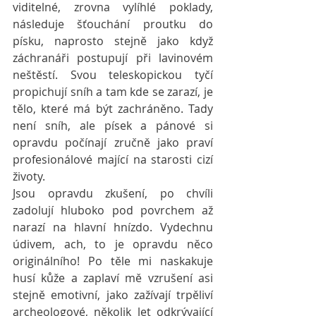
viditelné, zrovna vylíhlé poklady, 
následuje šťouchání proutku do 
písku, naprosto stejně jako když 
záchranáři postupují při lavinovém 
neštěstí. Svou teleskopickou tyčí 
propichují sníh a tam kde se zarazí, je 
tělo, které má být zachráněno. Tady 
není sníh, ale písek a pánové si 
opravdu počínají zručně jako praví 
profesionálové mající na starosti cizí 
životy.
Jsou opravdu zkušení, po chvíli 
zadolují hluboko pod povrchem až 
narazí na hlavní hnízdo. Vydechnu 
údivem, ach, to je opravdu něco 
originálního! Po těle mi naskakuje 
husí kůže a zaplaví mě vzrušení asi 
stejně emotivní, jako zažívají trpěliví 
archeologové, několik let odkrývající 