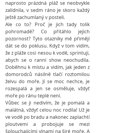
naprosto prázdná pláž se neobvykle 
zalidnila, v sedm ráno je skoro každý 
ještě zachumlaný v posteli. 
Ale co to? Proč je jich tady tolik 
pohromadě? Co přitáhlo jejich 
pozornost? Tyto otazníky mě přimějí 
dát se do poklusu. Když v tom vidím, 
že z pláže cosi nesou k vodě, sprintuji, 
abych se o ranní show neochudila. 
Doběhnu k místu a vidím, jak jeden z 
domorodců násilně tlačí roztomilou 
želvu do moře. Jí se moc nechce, je 
rozespalá a jen se osměluje, vždyť 
moře po ránu teplé není.
Vůbec se ji nedivím, že je pomalá a 
malátná, vždyť celou noc rodila! Už je 
ve vodě po bradu a nakonec zaplachtí 
ploutvemi a probojuje se mezi 
šplouchajícími vlnami na širé moře. A 