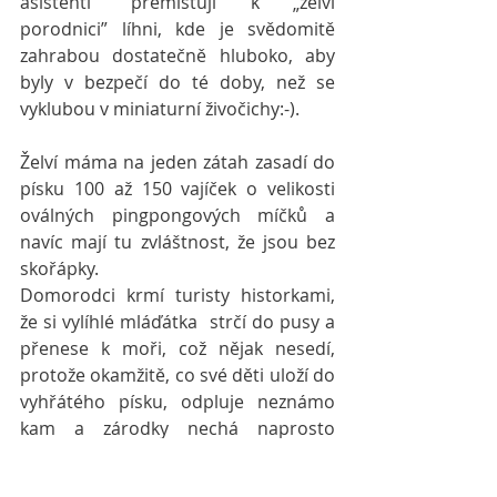
asistenti” přemisťují k „želví 
porodnici” líhni, kde je svědomitě 
zahrabou dostatečně hluboko, aby 
byly v bezpečí do té doby, než se 
vyklubou v miniaturní živočichy:-).
Želví máma na jeden zátah zasadí do 
písku 100 až 150 vajíček o velikosti 
oválných pingpongových míčků a 
navíc mají tu zvláštnost, že jsou bez 
skořápky.
Domorodci krmí turisty historkami, 
že si vylíhlé mláďátka  strčí do pusy a 
přenese k moři, což nějak nesedí, 
protože okamžitě, co své děti uloží do 
vyhřátého písku, odpluje neznámo 
kam a zárodky nechá naprosto 
samovolně odevzdané osudu. V 
podstatě rčení „krkavčí matka” sedí i 