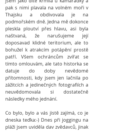
jsem jako dítě krmila u kamarádky a 
pak s nimi plavala na volném moři v 
Thajsku a obdivovala je na 
podmořském dně. Jedna mě dokonce 
pleskla ploutví přes hlavu, asi byla 
naštvaná, že narušujeme její 
doposavad klidné teritorium, ale to 
bohužel k atrakcím potápění prostě 
patří. Všem ochráncům zvířat se 
tímto omlouvám, ale tato historka se 
datuje do doby nevědomé 
přítomnosti, kdy jsem jen lačnila po 
zážitcích a jedinečných fotografiích a 
neuvědomovala si dostatečně 
následky mého jednání.
Co bylo, bylo a vás jistě zajímá, co je 
dneska teďka:-) Dnes při joggingu na 
pláži jsem uviděla dav zvědavců, jinak 