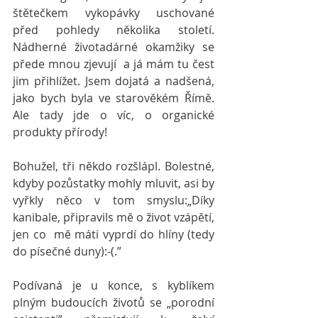
štětečkem vykopávky uschované 
před pohledy několika století. 
Nádherné životadárné okamžiky se 
přede mnou zjevují  a já mám tu čest 
jim přihlížet. Jsem dojatá a nadšená, 
jako bych byla ve starověkém Římě. 
Ale tady jde o víc, o organické 
produkty přírody!
Bohužel, tři někdo rozšlápl. Bolestné, 
kdyby pozůstatky mohly mluvit, asi by 
vyřkly něco v tom smyslu:„Díky 
kanibale, připravils mě o život vzápětí, 
jen co  mě máti vyprdí do hlíny (tedy 
do písečné duny):-(.”
Podívaná je u konce, s kyblíkem 
plným budoucích životů se „porodní 