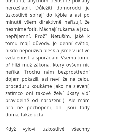
odstupu, abychom bělostné poklady 
nerozšlápli. Důležití domorodci je 
úzkostlivě sbírají do kýble a asi po 
minutě všem direktivně nařizují, že 
nesmíme fotit. Máchají rukama a jsou 
nepříjemní. Proč? Netuším, jaké k 
tomu mají důvody. Je denní světlo, 
nikdo nepoužívá blesk a jsme v uctivé 
vzdálenosti a spořádaní. Všemu tomu 
přihlíží muž zákona, který ovšem nic 
neříká. Trochu nám bezprostřední 
dojem pokazili, asi neví, že na celou 
proceduru koukáme jako na zjevení, 
zatímco oni takové želví úkazy vidí 
pravidelně od narození:-). Ale mám 
pro ně pochopení, oni jsou tady 
doma, takže úcta.
Když vyloví úzkostlivě všechny 