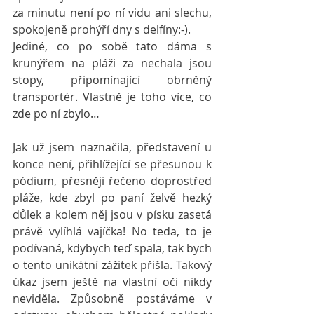
za minutu není po ní vidu ani slechu, 
spokojeně prohýří dny s delfíny:-). 
Jediné, co po sobě tato dáma s 
krunýřem na pláži za nechala jsou 
stopy, připomínající obrněný 
transportér. Vlastně je toho více, co 
zde po ní zbylo…
Jak už jsem naznačila, představení u 
konce není, přihlížející se přesunou k 
pódium, přesněji řečeno doprostřed 
pláže, kde zbyl po paní želvě hezký 
důlek a kolem něj jsou v písku zasetá 
právě vylíhlá vajíčka! No teda, to je 
podívaná, kdybych teď spala, tak bych 
o tento unikátní zážitek přišla. Takový 
úkaz jsem ještě na vlastní oči nikdy 
neviděla. Způsobně postáváme v 