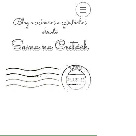
Blog o cestování a spirituální
obrodě
Sama na Cestách