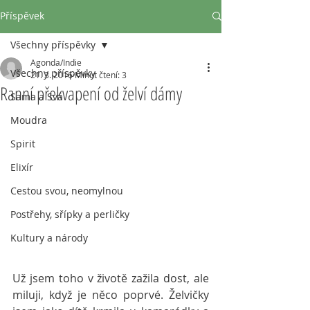
Příspěvek
Všechny příspěvky
Agonda/Indie
Všechny příspěvky
21. 3. 2016
Minut čtení: 3
Ranní překvapení od želví dámy
Sama a Svá
Moudra
Spirit
Elixír
Cestou svou, neomylnou
Postřehy, sřípky a perličky
Kultury a národy
Už jsem toho v životě zažila dost, ale 
miluji, když je něco poprvé. Želvičky 