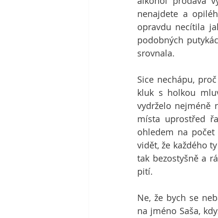
alkohol prodává v
nenajdete a opilé
opravdu necítila j
podobných putykách
srovnala.
Sice nechápu, proč 
kluk s holkou mluv
vydrželo nejméně na
místa uprostřed ř
ohledem na počet p
vidět, že každého t
tak bezostyšně a rá
pití.
Ne, že bych se neb
na jméno Saša, kdy