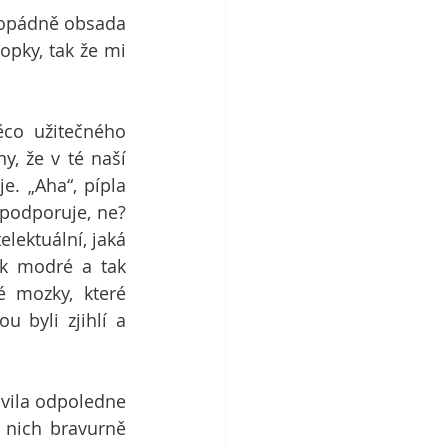
ždopádně obsada 
pky, tak že mi 
ěco užitečného 
, že v té naší 
e. „Aha“, pípla 
 podporuje, ne? 
lektuální, jaká 
k modré a tak 
 mozky, které 
 byli zjihlí a 
vila odpoledne 
 nich bravurně 