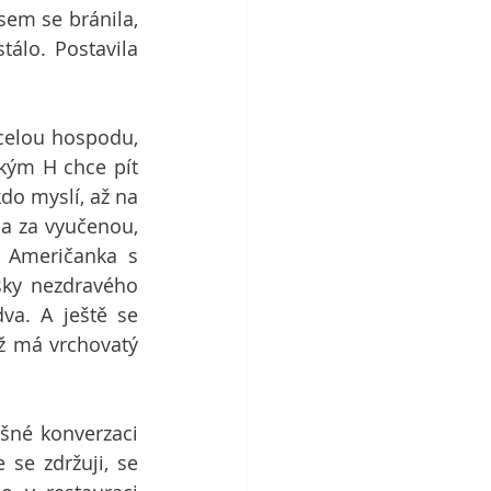
em se bránila, 
lo. Postavila 
 celou hospodu, 
kým H chce pít 
do myslí, až na 
a za vyučenou, 
 Američanka s 
sky nezdravého 
a. A ještě se 
ž má vrchovatý 
šné konverzaci 
e zdržuji, se 