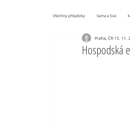
Všechny příspěvky
Sama a Svá
M
Praha, ČR
15. 11. 
Kultury a národy
Hospodská et