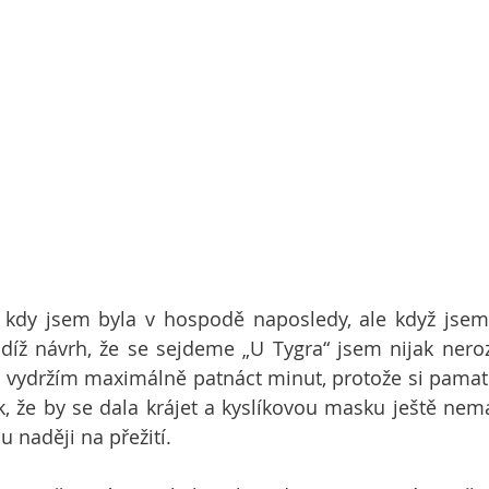
kdy jsem byla v hospodě naposledy, ale když jsem v
díž návrh, že se sejdeme „U Tygra“ jsem nijak neroz
am vydržím maximálně patnáct minut, protože si pamatuj
, že by se dala krájet a kyslíkovou masku ještě nemá
 naději na přežití.