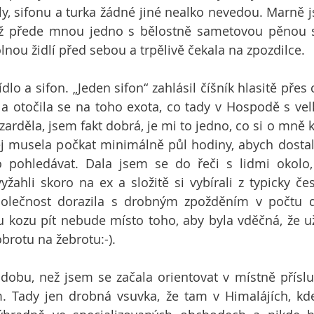
y, sifonu a turka žádné jiné nealko nevedou. Marně js
už přede mnou jedno s bělostně sametovou pěnou stá
lnou židlí před sebou a trpělivě čekala na zpozdilce.
dlo a sifon. „Jeden sifon“ zahlásil číšník hlasitě přes
a otočila se na toho exota, co tady v Hospodě s vel
ezarděla, jsem fakt dobrá, je mi to jedno, co si o mně k
ěj musela počkat minimálně půl hodiny, abych dostal
pohledávat. Dala jsem se do řeči s lidmi okolo,
žahli skoro na ex a složitě si vybírali z typicky če
polečnost dorazila s drobným zpožděním v počtu dv
u kozu pít nebude místo toho, aby byla vděčná, že u
obrotu na žebrotu:-).
dobu, než jsem se začala orientovat v místně příslu
Tady jen drobná vsuvka, že tam v Himalájích, kde s