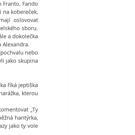
 Franto, Fando 
i na kobereček, 
ají oslovovat 
elského sboru. 
le a dokolečka 
o Alexandra.
i pochvalu nebo 
li jako skupina 
 říká jeptiška 
narážka, kterou 
omentovat „Ty 
něžná hantýrka, 
zy jako ty vole 