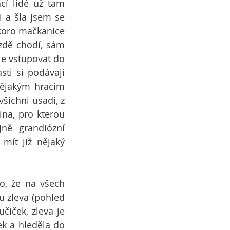
cí lidé už tam 
i a šla jsem se 
skoro mačkanice 
zdě chodí, sám 
le vstupovat do 
i si podávají 
nějakým hracím 
ichni usadí, z 
na, pro kterou 
ně grandiózní 
ít již nějaký 
, že na všech 
 zleva (pohled 
iček, zleva je 
ek a hleděla do 