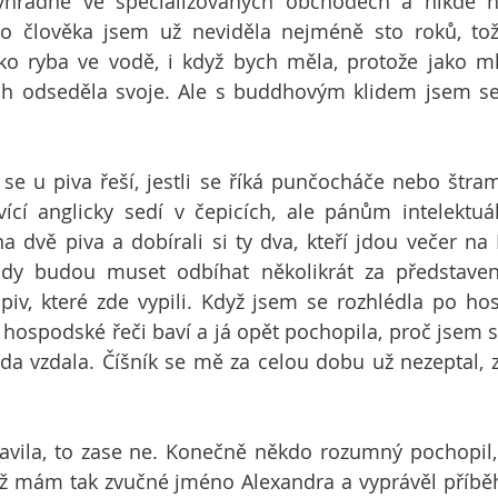
ýhradně ve specializovaných obchodech a nikde ho
ho člověka jsem už neviděla nejméně sto roků, tož
ako ryba ve vodě, i když bych měla, protože jako ml
 odseděla svoje. Ale s buddhovým klidem jsem se s
se u piva řeší, jestli se říká punčocháče nebo štram
ící anglicky sedí v čepicích, ale pánům intelektuá
 dvě piva a dobírali si ty dva, kteří jdou večer na 
ady budou muset odbíhat několikrát za představení
iv, které zde vypili. Když jsem se rozhlédla po hos
y hospodské řeči baví a já opět pochopila, proč jsem s
da vzdala. Číšník se mě za celou dobu už nezeptal, z
avila, to zase ne. Konečně někdo rozumný pochopil,
ž mám tak zvučné jméno Alexandra a vyprávěl příběh 