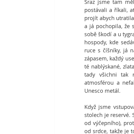
Sraz jsme tam měli
postávali a říkali, 
projít abych utrati
a já pochopila, že 
sobě škodí a u tygra
hospody, kde sedáv
ruce s číšníky, já 
zápasem, každý used
té nablýskané, zlat
tady všichni tak 
atmosférou a nefa
Unesco metál.
Když jsme vstupova
stolech je reservé.
od výčepního), prot
od srdce, takže je t