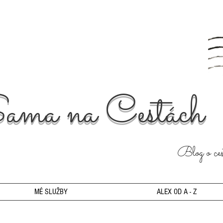
ama na Cestách
Blog o cest
MÉ SLUŽBY
ALEX OD A - Z