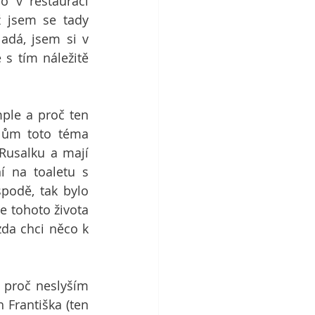
 v restauraci 
 jsem se tady 
adá, jsem si v 
 tím náležitě 
ple a proč ten 
lům toto téma 
Rusalku a mají 
 na toaletu s 
podě, tak bylo 
e tohoto života 
da chci něco k 
 proč neslyším 
Františka (ten 