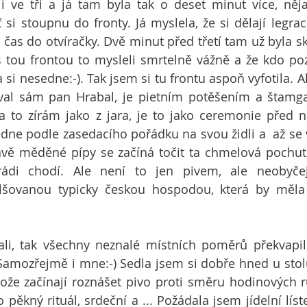
 ve tři a já tam byla tak o deset minut více, něja
ať si stoupnu do fronty. Já myslela, že si dělají legrac
la čas do otvíračky. Dvě minut před třetí tam už byla 
s tou frontou to mysleli smrtelně vážně a že kdo po
 si nesedne:-). Tak jsem si tu frontu aspoň vyfotila. A
al sám pan Hrabal, je pietním potěšením a štamgast
na to zírám jako z jara, je to jako ceremonie před 
ne podle zasedacího pořádku na svou židli a  až se vš
avě měděné pípy se začíná točit ta chmelová pochuti
rádi chodí. Ale není to jen pivem, ale neobyčej
lšovanou typicky českou hospodou, která by měla m
li, tak všechny neznalé místních poměrů překvapilo
 Samozřejmě i mne:-) Sedla jsem si dobře hned u stolu
ože začínají roznášet pivo proti směru hodinových ruč
o pěkný rituál, srdeční a ... Požádala jsem jídelní líst