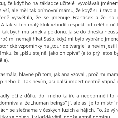
u), že když ho na základce učitelé  vyvolávali jménem
eslyší, ale měl tak prímovní mámu, že když si jí zavolal
řeně vysvětlila, že se jmenuje František a že ho m
tak si ten malý kluk vzbudil respekt od celého učit
, tak bych mu smekla poklonu. Já se do dneška neustá
roč mi nemají říkat Sašo, když mi bylo vybráno jmén
istorické vzpomínky na „tour de tvargle“ a nevím jestl
ku, že „píšu stejně, jako on zpívá“ (a to prý letos by
la).
asmála, hlavně při tom, jak analyzovali, proč mi mamka
s p nebo b. Tak nevím, asi další impertinentně vtipná 
dly oči z důlku do  mého talíře a neopomněli to k
domnívala, že „human beings“ jí, ale asi je to místní 
ách se slečnama v českých luzích a hájích. To, že výra
litky se objevují v každé větě, nonšalantně pominu.