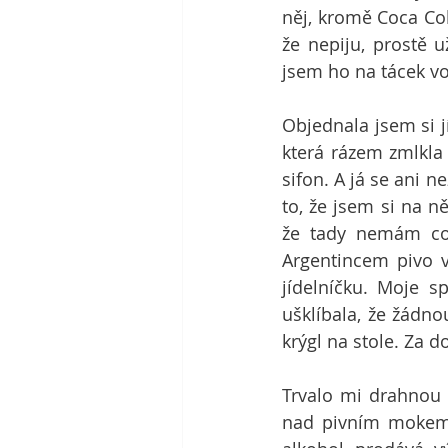
něj, kromě Coca Col
že nepiju, prostě 
jsem ho na tácek vo
Objednala jsem si jí
která rázem zmlkla 
sifon. A já se ani n
to, že jsem si na n
že tady nemám co 
Argentincem pivo vy
jídelníčku. Moje s
ušklíbala, že žádno
krýgl na stole. Za d
Trvalo mi drahnou 
nad pivním mokem. 