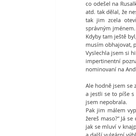
co odešel na Rusalk
atd. tak dělal, že n
tak jim zcela otev
správným jménem. A 
Kdyby tam ještě byl
musím obhajovat, p
Vyslechla jsem si h
impertinentní poznám
nominovaní na Andě
Ale hodně jsem se z
a jestli se to píše 
jsem nepobrala.
Pak jim málem vypa
žereš maso?“ Já se 
jak se mluví v knajp
a další vulgární výb