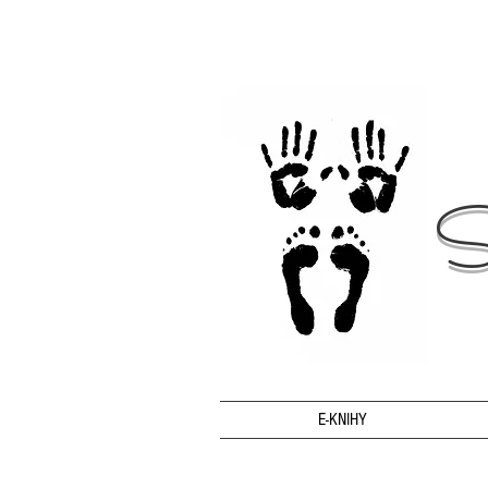
S
E-KNIHY