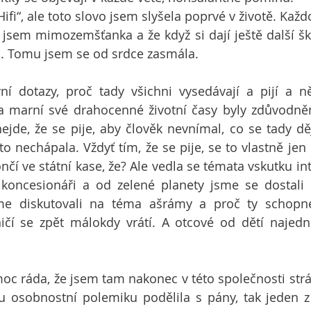
Hifi“, ale toto slovo jsem slyšela poprvé v životě. Ka
jsem mimozemšťanka a že když si dají ještě další ško
a. Tomu jsem se od srdce zasmála.
ní dotazy, proč tady všichni vysedávají a pijí a n
 a marní své drahocenné životní časy byly zdůvodněny
nejde, že se pije, aby člověk nevnímal, co se tady děj
to nechápala. Vždyť tím, že se pije, se to vlastně jen
čí ve státní kase, že? Ale vedla se témata vskutku inte
koncesionáři a od zelené planety jsme se dostali 
me diskutovali na téma ašrámy a proč ty schopné
ičí se zpět málokdy vrátí. A otcové od dětí najednou
oc ráda, že jsem tam nakonec v této společnosti strá
u osobnostní polemiku podělila s pány, tak jeden z