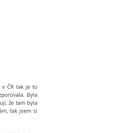
 ČR tak je to 
porovala. Byla 
i, že tam byla 
m, tak jsem si 