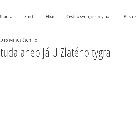
oudra
Spirit
Elixír
Cestou svou, neomylnou
Postřeh
2016
Minut čtení: 5
uda aneb Já U Zlatého tygra