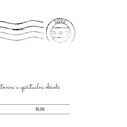
ování a spirituální obrodě
BLOG