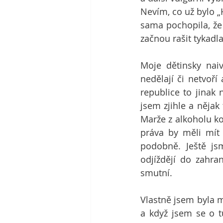
Nevím, co už bylo „
sama pochopila, že 
začnou rašit tykadl
Moje dětinsky naiv
nedělají či netvoří
republice to jinak 
jsem zjihle a nějak 
Marže z alkoholu kon
práva by měli mít 
podobně. Ještě js
odjíždějí do zahran
smutní.
Vlastně jsem byla m
a když jsem se o t