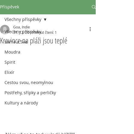
Příspěvek
Všechny příspěvky
Goa, Indie
Všechny příspěvky
31. 12. 2016
Minut čtení: 1
Kravince na pláži jsou teplé
Sama a Svá
Moudra
Spirit
Elixír
Cestou svou, neomylnou
Postřehy, sřípky a perličky
Kultury a národy