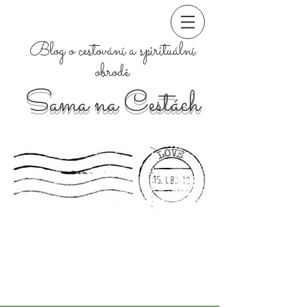
Blog o cestování a spirituální
obrodě
Sama na Cestách