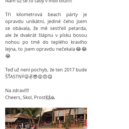
Nám už se to tady v Indii blíží!!!!
Tři kilometrová beach párty je 
opravdu unikátní, jediné čeho jsem 
se obávala, že mě sestřelí petarda, 
ale že dvakrát šlápnu v písku bosou 
nohou po tmě do teplého kravího 
lejna, to jsem opravdu nečekala😂😂
😂
Teď už není pochyb, že ten 2017 bude 
ŠŤASTNÝ😜✌️️😎😝😍😋
Na zdraví!!! 
Cheers, Skol, Prost🙌🙏