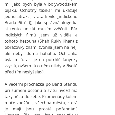
mi, jako bych byla v bolywoodském 
bijáku. Ochotný taxikář mi ukazuje 
jednu atrakci, vrata k vile „indického 
Brada Pita“:-))). Jako správná blogerka 
si tento unikát musím zvěčnit. Pár 
indických filmů jsem už viděla a 
tohoto hezouna (Shah Rukh Khan) z 
obrazovky znám, zvonila jsem na něj, 
ale nebyl doma hahaha. Ochranka 
byla milá, asi je na potrhlé fanynky 
zvyklá, ovšem já o něm nikdy v životě 
před tím neslyšela:-).
A večerní procházka po Band Standu 
při šumění oceánu a svitu hvězd má 
taky něco do sebe. Promenády kolem 
moře zbožňuji, všechna města, která 
je mají jsou prostě požehnání, 
Havana, Rio, atd. jsou opravdicky 