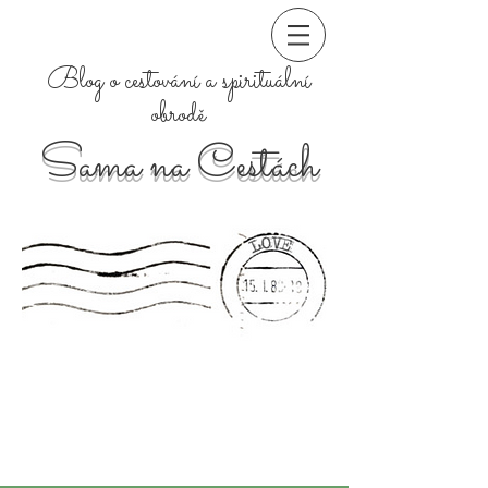
Blog o cestování a spirituální
obrodě
Sama na Cestách