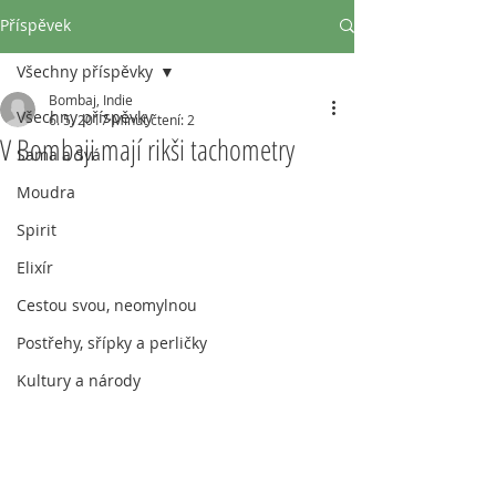
Příspěvek
Všechny příspěvky
Bombaj, Indie
Všechny příspěvky
6. 5. 2017
Minut čtení: 2
V Bombaji mají rikši tachometry
Sama a Svá
Moudra
Spirit
Elixír
Cestou svou, neomylnou
Postřehy, sřípky a perličky
Kultury a národy