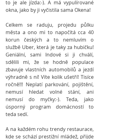
to je ale jízda:-). A má vypulírované 
okna, jako by ji vyčistila sama Okena!
Celkem se raduju, projedu půlku 
města a ono mi to napočítá cca 40 
korun českých a to nemluvím o 
službě Uber, která je taky za hubičku! 
Geniální, sami Indové si ji chválí, 
sdělili mi, že se hodně populace 
zbavuje vlastních automobilů a jezdí 
výhradně s ní! Víte kolik ušetří! Tisíce 
ročně!!! Neplatí parkování, pojištění, 
nemusí hledat volné stání, ani 
nemusí do myčky:-). Teda, jako 
úsporný program domácností to 
teda sedí.
A na každém rohu trendy restaurace, 
kde se schází prestižní mládež, přijde 