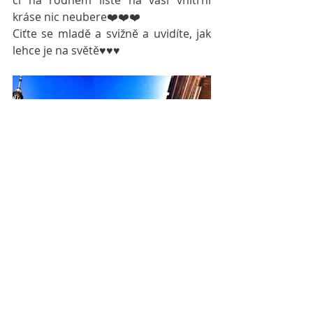
kráse nic neubere❤️❤️❤️
Ciťte se mladě a svižně a uvidíte, jak 
lehce je na světě♥♥♥