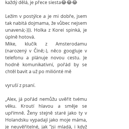
každý dělá, je přece siesta😂😂😂
Ležím v postýlce a je mi dobře, jsem 
tak nabitá dojmama, že vůbec nejsem 
unavená;-))). Holka z Korei spinká, je 
úplně hotová.
Mike, klučík z Amsterodamu 
(narozený v Číně;-), něco googluje v 
telefonu a plánuje novou cestu. Je 
hodně komunikativní, pořád by se 
chtěl bavit a už po miliónté mě
vyruší z psaní. 
„Alex, já pořád nemůžu uvěřit tvému 
věku. Kroutí hlavou a směje se 
upřímně. Ženy stejně staré jako ty v 
Holandsku vypadají jako moje máma, 
je neuvěřitelné, jak "jsi mladá, i když 