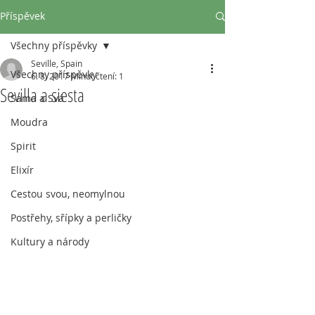
Příspěvek
Všechny příspěvky
Seville, Spain
Všechny příspěvky
6. 8. 2017
Minut čtení: 1
Sevilla a siesta
Sama a Svá
Moudra
Spirit
Elixír
Cestou svou, neomylnou
Postřehy, sřípky a perličky
Kultury a národy