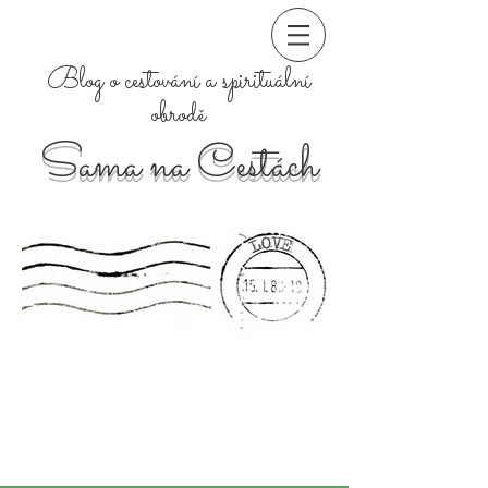
Blog o cestování a spirituální
obrodě
Sama na Cestách