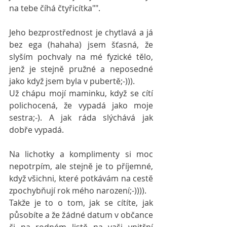
na tebe číhá čtyřicítka"".
Jeho bezprostřednost je chytlavá a já 
bez ega (hahaha) jsem šťasná, že 
slyším pochvaly na mé fyzické tělo, 
jenž je stejně pružné a neposedné 
jako když jsem byla v pubertě;-))).
Už chápu mojí maminku, když se cítí 
polichocená, že vypadá jako moje 
sestra;-). A jak ráda slýchává jak 
dobře vypadá.
Na lichotky a komplimenty si moc 
nepotrpím, ale stejně je to příjemné, 
když všichni, které potkávám na cestě 
zpochybňují rok mého narození;-)))).
Takže je to o tom, jak se cítíte, jak 
působíte a že žádné datum v občance 
či na rodném listě na vaši vnitřní 