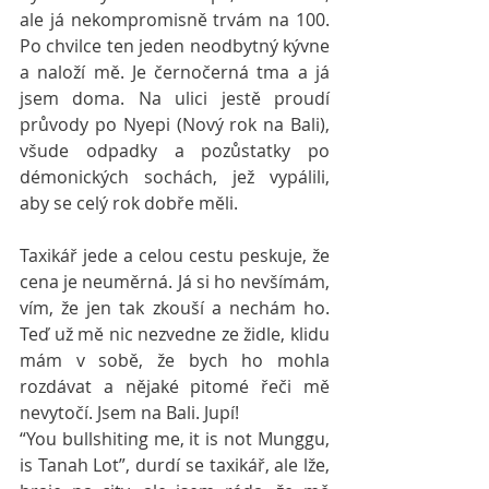
ale já nekompromisně trvám na 100. 
Po chvilce ten jeden neodbytný kývne 
a naloží mě. Je černočerná tma a já 
jsem doma. Na ulici jestě proudí 
průvody po Nyepi (Nový rok na Bali), 
všude odpadky a pozůstatky po 
démonických sochách, jež vypálili, 
aby se celý rok dobře měli.
Taxikář jede a celou cestu peskuje, že 
cena je neuměrná. Já si ho nevšímám, 
vím, že jen tak zkouší a nechám ho. 
Teď už mě nic nezvedne ze židle, klidu 
mám v sobě, že bych ho mohla 
rozdávat a nějaké pitomé řeči mě 
nevytočí. Jsem na Bali. Jupí!
“You bullshiting me, it is not Munggu, 
is Tanah Lot”, durdí se taxikář, ale lže, 