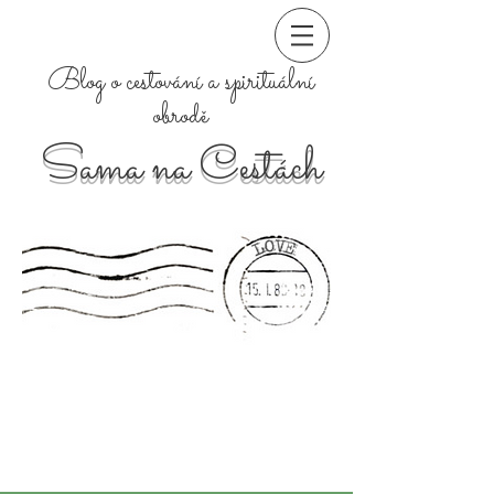
Blog o cestování a spirituální
obrodě
Sama na Cestách