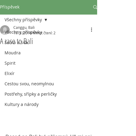
Příspěvek
Všechny příspěvky
Canggu, Bali
Všechny příspěvky
19. 3. 2018
Minut čtení: 2
A zase to Bali
Sama a Svá
Moudra
Spirit
Elixír
Cestou svou, neomylnou
Postřehy, sřípky a perličky
Kultury a národy