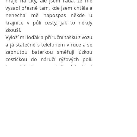
hraje na city, ale jsem ráda, že mě 
vysadí přesně tam, kde jsem chtěla a 
nenechal mě napospas někde u 
krajnice v půli cesty, jak to někdy 
zkouší.
Vyloží mi loďák a příruční tašku z vozu 
a já statečně s telefonem v ruce a se 
zapnutou baterkou směřuji úzkou 
cestičkou do náručí rýžových polí. 
Jsou dvě ráno v noci. Snad hadi už 
spí. Obloha je krásně čistá, posetá 
hvězdama. A já sama. Statečně roluju 
dvacetikilový kufr po betonové 
stezce, na rameni dalších dvacet kilo, 
co váží mé příruční zavazadlo. Brána 
je naštěstí otevřená, nikde ani noha. 
Vstupuju do jogla, do té krásné 
dřevěné budky, o které jsem vždy 
snila. Klíčkem odmykám a úplně se 