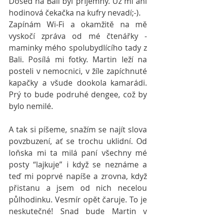
Dosed na Bali byl příjemný. Už mi ani 
hodinová čekačka na kufry nevadí;-).
Zapínám Wi-Fi a okamžitě na mě 
vyskočí zpráva od mé čtenářky - 
maminky mého spolubydlícího tady z 
Bali. Posílá mi fotky. Martin leží na 
posteli v nemocnici, v žíle zapíchnuté 
kapačky a všude dookola kamarádi. 
Prý to bude podruhé dengee, což by 
bylo nemilé.
A tak si píšeme, snažím se najít slova 
povzbuzení, ať se trochu uklidní. Od 
loňska mi ta milá paní všechny mé 
posty “lajkuje” i když se neznáme a 
teď mi poprvé napíše a zrovna, když 
přistanu a jsem od nich necelou 
půlhodinku. Vesmír opět čaruje. To je 
neskutečné! Snad bude Martin v 