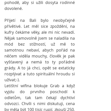
pohodě, aby si užili dosyta rodinné 
dovolené.
Přijetí na Bali bylo neobyčejně 
přívětivé. Let měl sice zpoždění, na 
kufry čekáme věky, ale mi nic nevadí. 
Nějak samovolně jsem se naladila na 
mód bez stížností, už mě to 
samotnou nebaví, abych pořád na 
něčem viděla mouchy, člověk je pak 
vyšťavený a nemá to ty pořádné 
grády. A to já chci, opět se extaticky 
rozplývat a tuto spirituální hroudu si 
užívat;-).
Letištní wifina blokuje Grab a když 
vyjdu do prvního poschodí k 
odletům, tak tam čekají dychtiví 
odvozci. Chvíli s nimi diskutuji, cena 
by měla být 100 tisíc rupií, zkouší 250, 