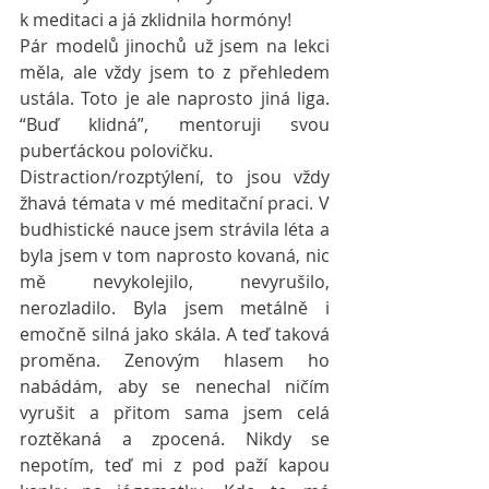
k meditaci a já zklidnila hormóny!
Pár modelů jinochů už jsem na lekci 
měla, ale vždy jsem to z přehledem 
ustála. Toto je ale naprosto jiná liga. 
“Buď klidná”, mentoruji svou 
puberťáckou polovičku.
Distraction/rozptýlení, to jsou vždy 
žhavá témata v mé meditační praci. V 
budhistické nauce jsem strávila léta a 
byla jsem v tom naprosto kovaná, nic 
mě nevykolejilo, nevyrušilo, 
nerozladilo. Byla jsem metálně i 
emočně silná jako skála. A teď taková 
proměna. Zenovým hlasem ho 
nabádám, aby se nenechal ničím 
vyrušit a přitom sama jsem celá 
roztěkaná a zpocená. Nikdy se 
nepotím, teď mi z pod paží kapou 