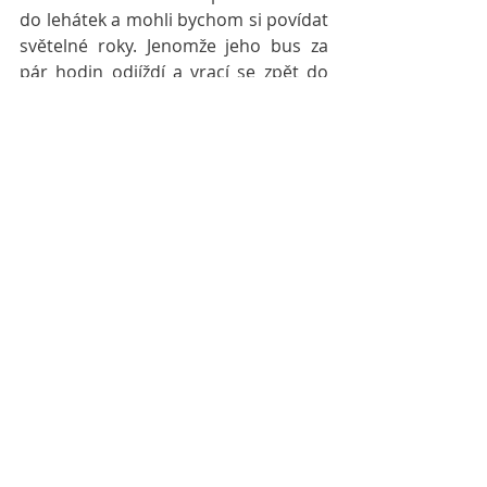
do lehátek a mohli bychom si povídat 
světelné roky. Jenomže jeho bus za 
pár hodin odjíždí a vrací se zpět do 
Evropy. Vyměníme si Instagramy. 
Hřejivé objetí to zakončí. Pak na 
dobrou noc si přečtu v posteli 
roztomilé zprávy a tak jóga románek z 
Barmy končí...
Ale kdo ví, možná bude mít 
pokračování u fondue😁😁😁.
Ať žijí mladí, flexibilní a perspektivní 
Švýcaři🙏🙏🙏
Merci❤️❤️❤️