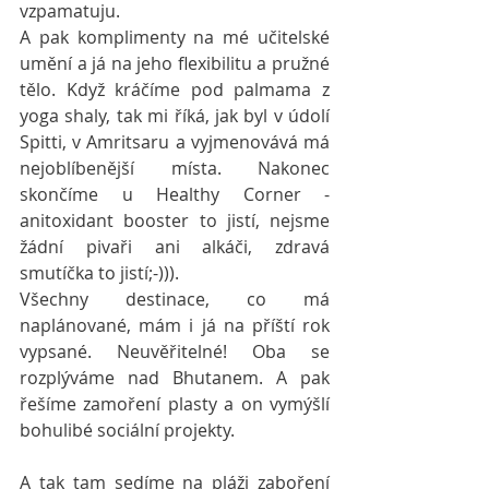
vzpamatuju.
A pak komplimenty na mé učitelské 
umění a já na jeho flexibilitu a pružné 
tělo. Když kráčíme pod palmama z 
yoga shaly, tak mi říká, jak byl v údolí 
Spitti, v Amritsaru a vyjmenovává má 
nejoblíbenější místa. Nakonec 
skončíme u Healthy Corner - 
anitoxidant booster to jistí, nejsme 
žádní pivaři ani alkáči, zdravá 
smutíčka to jistí;-))).
Všechny destinace, co má 
naplánované, mám i já na příští rok 
vypsané. Neuvěřitelné! Oba se 
rozplýváme nad Bhutanem. A pak 
řešíme zamoření plasty a on vymýšlí 
bohulibé sociální projekty.
A tak tam sedíme na pláži zaboření 