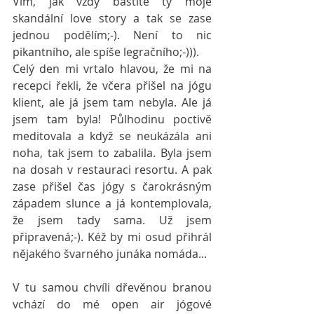
Vím, jak vždy baštíte ty moje 
skandální love story a tak se zase 
jednou podělím;-). Není to nic 
pikantního, ale spíše legračního;-))).
Celý den mi vrtalo hlavou, že mi na 
recepci řekli, že včera přišel na jógu 
klient, ale já jsem tam nebyla. Ale já 
jsem tam byla! Půlhodinu poctivě 
meditovala a když se neukázála ani 
noha, tak jsem to zabalila. Byla jsem 
na dosah v restauraci resortu. A pak 
zase přišel čas jógy s čarokrásným 
západem slunce a já kontemplovala, 
že jsem tady sama. Už jsem 
připravená;-). Kéž by mi osud přihrál 
nějakého švarného junáka nomáda...
V tu samou chvíli dřevěnou branou 
vchází do mé open air jógové 