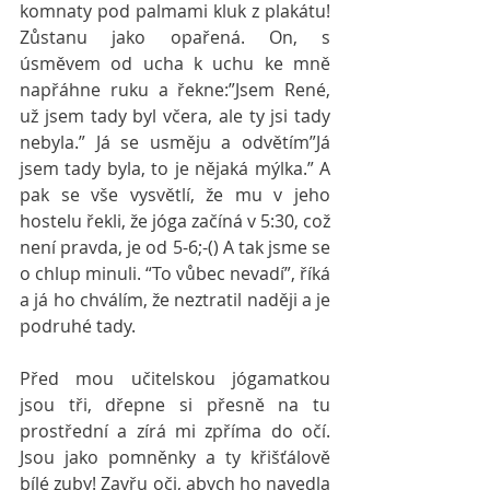
komnaty pod palmami kluk z plakátu! 
Zůstanu jako opařená. On, s 
úsměvem od ucha k uchu ke mně 
napřáhne ruku a řekne:”Jsem René, 
už jsem tady byl včera, ale ty jsi tady 
nebyla.” Já se usměju a odvětím”Já 
jsem tady byla, to je nějaká mýlka.” A 
pak se vše vysvětlí, že mu v jeho 
hostelu řekli, že jóga začíná v 5:30, což 
není pravda, je od 5-6;-() A tak jsme se 
o chlup minuli. “To vůbec nevadí”, říká 
a já ho chválím, že neztratil naději a je 
podruhé tady.
Před mou učitelskou jógamatkou 
jsou tři, dřepne si přesně na tu 
prostřední a zírá mi zpříma do očí. 
Jsou jako pomněnky a ty křišťálově 
bílé zuby! Zavřu oči, abych ho navedla 