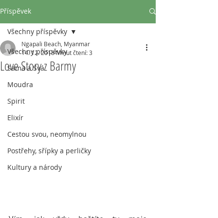
Příspěvek
Všechny příspěvky
Ngapali Beach, Myanmar
Všechny příspěvky
14. 12. 2018
Minut čtení: 3
Love Story z Barmy
Sama a Svá
Moudra
Spirit
Elixír
Cestou svou, neomylnou
Postřehy, sřípky a perličky
Kultury a národy