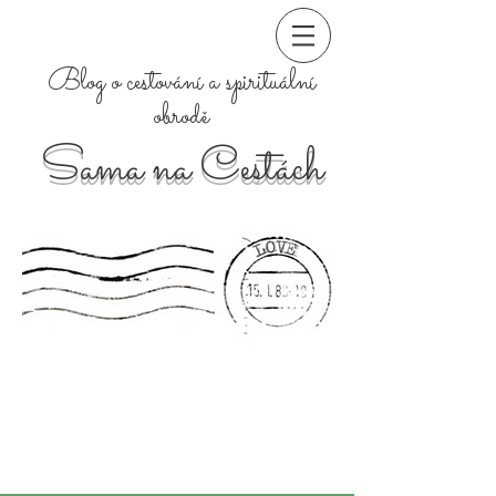
Blog o cestování a spirituální
obrodě
Sama na Cestách