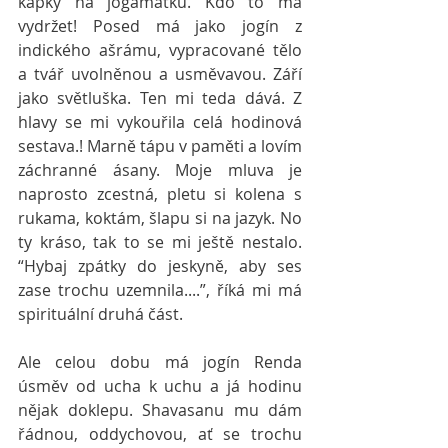
kapky na jógamatku. Kdo to má 
vydržet! Posed má jako jogín z 
indického ašrámu, vypracované tělo 
a tvář uvolněnou a usměvavou. Září 
jako světluška. Ten mi teda dává. Z 
hlavy se mi vykouřila celá hodinová 
sestava.! Marně tápu v paměti a lovím 
záchranné ásany. Moje mluva je 
naprosto zcestná, pletu si kolena s 
rukama, koktám, šlapu si na jazyk. No 
ty kráso, tak to se mi ještě nestalo. 
“Hybaj zpátky do jeskyně, aby ses 
zase trochu uzemnila....”, říká mi má 
spirituální druhá část.
Ale celou dobu má jogín Renda 
úsměv od ucha k uchu a já hodinu 
nějak doklepu. Shavasanu mu dám 
řádnou, oddychovou, ať se trochu 