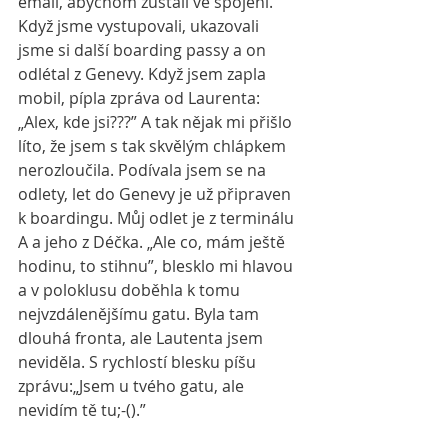
email, abychom zůstali ve spojení. 
Když jsme vystupovali, ukazovali 
jsme si další boarding passy a on 
odlétal z Genevy. Když jsem zapla 
mobil, pípla zpráva od Laurenta:
„Alex, kde jsi???” A tak nějak mi přišlo 
líto, že jsem s tak skvělým chlápkem 
nerozloučila. Podívala jsem se na 
odlety, let do Genevy je už připraven 
k boardingu. Můj odlet je z terminálu 
A a jeho z Déčka. „Ale co, mám ještě 
hodinu, to stihnu”, blesklo mi hlavou 
a v poloklusu doběhla k tomu 
nejvzdálenějšímu gatu. Byla tam 
dlouhá fronta, ale Lautenta jsem 
neviděla. S rychlostí blesku píšu 
zprávu:„Jsem u tvého gatu, ale 
nevidím tě tu;-().”