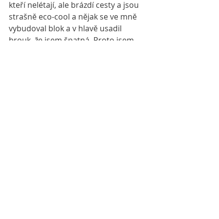
kteří nelétají, ale brázdí cesty a jsou 
strašně eco-cool a nějak se ve mně 
vybudoval blok a v hlavě usadil 
brouk, že jsem špatná. Proto jsem 
ani moc nepsala, abych se 
neprezentovala, ale nakonec jsem se 
s tím černým puntíkem od “Dětí 
Země” smířila a vyrovnala, létám 
prostě ráda a já to té naší 
zdevastované Zemi určitě vrátím, teď 
sázím stromy a na chvíli se usadím!
Ještě jedna historka z Islandu, místní 
nedávno osočili ministra životního 
prostředí, že „káže vodu a pije víno”, 
protože hodně pracovně lítá a on na 
svou obhajobu použil, že vysadil 200 
stromků, což mu jeho eko-reputaci 
nezachránilo. No jo, prostě viditelní 