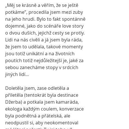
„Měj se krásně a věřím, že se ještě 
potkáme”, procedila jsem mezi zuby 
na jeho hrudi. Bylo to fakt spontánně 
dojemné, jako do scénáře love story 
o dvou duších, jejichž cesty se protly. 
Lidi na nás civěli a já jsem byla ráda, 
že jsem to udělala, takové momenty 
jsou totiž unikátní a na životních 
poutích totiž nejdůležitejší je, jaké za 
sebou zanecháme stopy v srdcích 
jiných lidí...
Doletěla jsem, zase odletěla a 
přiletěla (tentokrát byla destinace 
Džerba) a potkala jsem kamaráda, 
ekologa každým coulem, konverzace 
byla podnětná a přátelská, ale 
neodpustil si, aby neokomentoval 