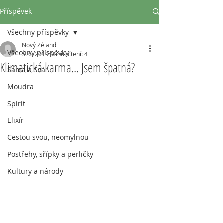
Příspěvek
Všechny příspěvky
Nový Zéland
Všechny příspěvky
5. 6. 2019
Minut čtení: 4
Klimatická karma... Jsem špatná?
Sama a Svá
Moudra
Spirit
Elixír
Cestou svou, neomylnou
Postřehy, sřípky a perličky
Kultury a národy