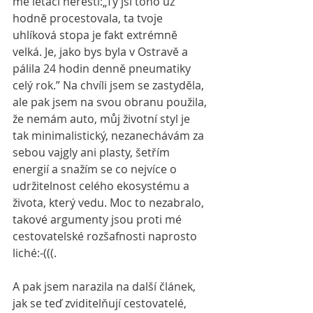
mé létací neřesti:„Ty jsi toho už 
hodně procestovala, ta tvoje 
uhlíková stopa je fakt extrémně 
velká. Je, jako bys byla v Ostravě a 
pálila 24 hodin denně pneumatiky 
celý rok.” Na chvíli jsem se zastyděla, 
ale pak jsem na svou obranu použila, 
že nemám auto, můj životní styl je 
tak minimalistický, nezanechávám za 
sebou vajgly ani plasty, šetřím 
energií a snažím se co nejvíce o 
udržitelnost celého ekosystému a 
života, který vedu. Moc to nezabralo, 
takové argumenty jsou proti mé 
cestovatelské rozšafnosti naprosto 
liché:-(((.
A pak jsem narazila na další článek, 
jak se teď zviditelňují cestovatelé, 