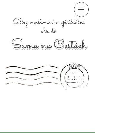
Blog o cestování a spirituální
obrodě
Sama na Cestách