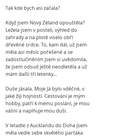
Tak kde bych asi začala?
Když jsem Nový Zéland opouštěla? 
Ležela jsem v posteli, výhled do 
zahrady a na plotě viselo obří 
dřevěné srdce. To, kam dál, už jsem 
měla asi měsíc pořešené a se 
zadostiučiněním jsem si uvědomila, 
že jsem odsud ještě neodletěla a už 
mám další tři letenky... 
Duše jásala. Moje Já bylo vděčné, v 
jaké žiji hojnosti. Cestování je mým 
hobby, patří k mému poslání, je mou 
vášní a naplňuje mou duši.
V letadle z Aucklandu do Doha jsem 
měla vedle sebe skvělého parťáka 