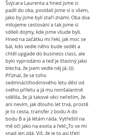
Švýcara Laurenta a hned jsme si 
padli do oka, povídali jsme si o všem, 
jako by jsme byli staří známí. Oba dva 
milujeme cestování a tak jsme si 
sdíleli dojmy, kde jsme všude byli. 
Hned na začátku mi řekl, jak moc se 
bál, kdo vedle něho bude sedět a 
chtěl upgade do business class, ale 
bylo vyprodáno a teď je šťastný jako 
blecha, že jsem vedle něj já;-))). 
Přiznal, že se toho 
sedmnáctihodinového letu děsí od 
svého příletu a já mu nonšalantně 
sdělila, že já takové věci neřeším, že 
ani nevím, jak dlouho let trvá, prostě 
je to cesta, transfer z bodu A do 
bodu B a já létám ráda. Vytřeštil na 
mě oči jako na exota a řekl:„To se mi 
snad jen zdá. Víš, že je to asi třetí 