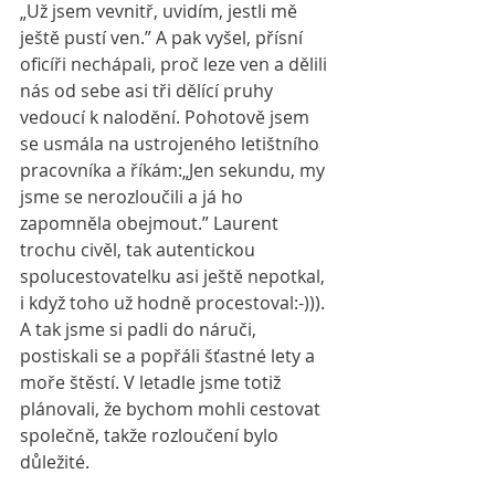
„Už jsem vevnitř, uvidím, jestli mě 
ještě pustí ven.” A pak vyšel, přísní 
oficíři nechápali, proč leze ven a dělili 
nás od sebe asi tři dělící pruhy 
vedoucí k nalodění. Pohotově jsem 
se usmála na ustrojeného letištního 
pracovníka a říkám:„Jen sekundu, my 
jsme se nerozloučili a já ho 
zapomněla obejmout.” Laurent 
trochu civěl, tak autentickou 
spolucestovatelku asi ještě nepotkal, 
i když toho už hodně procestoval:-))). 
A tak jsme si padli do náruči, 
postiskali se a popřáli šťastné lety a 
moře štěstí. V letadle jsme totiž 
plánovali, že bychom mohli cestovat 
společně, takže rozloučení bylo 
důležité. 