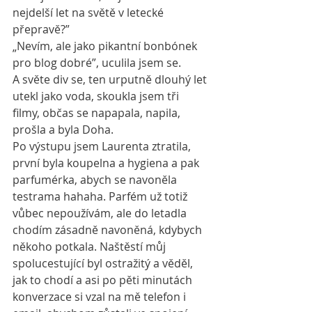
nejdelší let na světě v letecké 
přepravě?” 
„Nevím, ale jako pikantní bonbónek 
pro blog dobré”, uculila jsem se. 
A světe div se, ten urputně dlouhý let 
utekl jako voda, skoukla jsem tři 
filmy, občas se napapala, napila, 
prošla a byla Doha.
Po výstupu jsem Laurenta ztratila, 
první byla koupelna a hygiena a pak 
parfumérka, abych se navoněla 
testrama hahaha. Parfém už totiž 
vůbec nepoužívám, ale do letadla 
chodím zásadně navoněná, kdybych 
někoho potkala. Naštěstí můj 
spolucestující byl ostražitý a věděl, 
jak to chodí a asi po pěti minutách 
konverzace si vzal na mě telefon i 